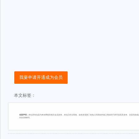
我要申请开通成为会员
本文标签：
免责声明：
本站所有信息均来自网络和相关会员发布，本站已经过审核，如有发现第三者他人利用各种借口理由和不择手段恶意发布、涉及到您或您
15313206870。