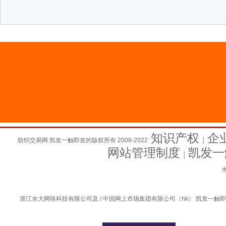
知识产权
企
纺织交易网 凯发一触即发的版权所有 2008-2022
│
网站管理制度
凯发一
│
水
浙江水大网络科技有限公司及 / 中国网上市场集团有限公司（hk） 凯发一触即发的