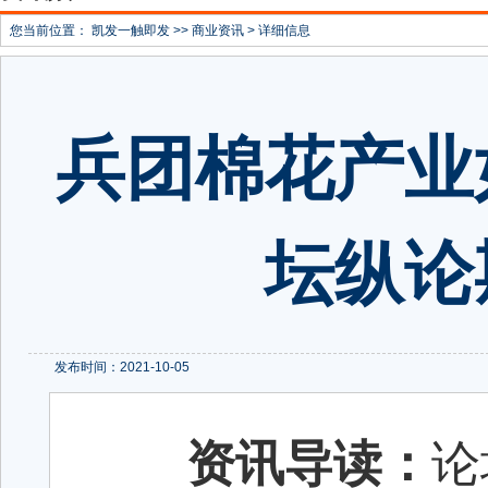
您当前位置：
凯发一触即发
>>
商业资讯
> 详细信息
兵团棉花产业
坛纵论
发布时间：2021-10-05
资讯导读：
论