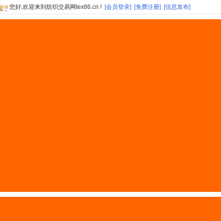
您好,欢迎来到纺织交易网tex86.cn !
[会员登录]
[免费注册]
[信息发布]