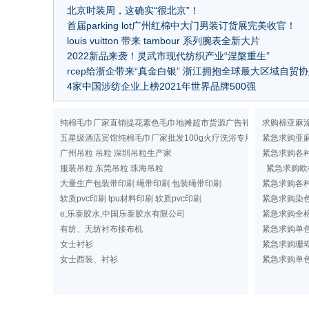
北京时装周，这确实“很北京”！
首届parking lot广州红棉中大门男装订货展完美收官！
louis vuitton 带来 tambour 系列腕表全新大片
2022新品来袭！灵武市现代纺织产业“涅槃重生”
rcep给浙企带来“真金白银” 浙江拥抱全球最大区域自贸
4家中国涉纺企业上榜2021年世界品牌500强
纯棉毛巾厂家直销提花素色毛巾地摊超市货源广告礼品洗浴毛巾
求购棉亚麻
五星级酒店宾馆纯棉毛巾厂家批发100g火疗洗浴专用纯色毛巾定做
紧急求购亚
广州吊粒 吊粒 深圳吊粒生产家
紧急求购各
服装吊粒 东莞吊粒 珠海吊粒
紧急求购欧
大量生产包装带印刷 绳带印刷 包装绳带印刷
紧急求购各
软质pvc印刷 tpu材料印刷 软质pvc印刷
紧急求购染
e,乐泰胶水,中国乐泰胶水有限公司
紧急求购全棉
有纺、无纺衬布接布机
紧急求购单
女士衬衫
紧急求购珊
女士西装、衬衫
紧急求购单