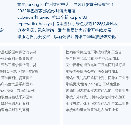
首届parking lot广州红棉中大门男装订货展完美收官！
2022年巴塞罗那婚纱时装周落幕
salomon 和 aviner 推出全新 xa pro 3d
repreve® x hazzys | 追本溯源，绿色织造1928战壕风衣
协定
追本溯源，绿色时尚，雅莹集团助力行业可持续发展
华服之夜完美收官！以新锐设计传承中华民族服饰文化
涂层过胶面料供货商供货
松岗戴琦诗服装厂承接服装加工业务
麻棉麻面料供货商供货
生产销售印纸印花 花型花纸及加工
种窗纱工程纱供货商供货
吴中郭巷创威激光加工激光切割机打标
根纱染色绣花面料供货商
承接内外贸毛衣生产毛衣贴牌加工
种蕾丝面料供货商供货
浙铭冲孔制品厂承接冲孔、切雕加工业务
色印花空气层系列面料
承接男式t恤衫,polo衫加工销售业务
cvc涤棉卫衣面料系列
峰德针织内衣承接内衣产品加工销售业务
色双色摇粒绒系列面料
承接户外服装、冲锋衣软壳冲锋衣加工
瑚绒舒棉绒系列面料
承接男装、休闲服装等产品生产加工业务
色双色羊绒系列面料
承接各种男女装童装毛衣加工业务