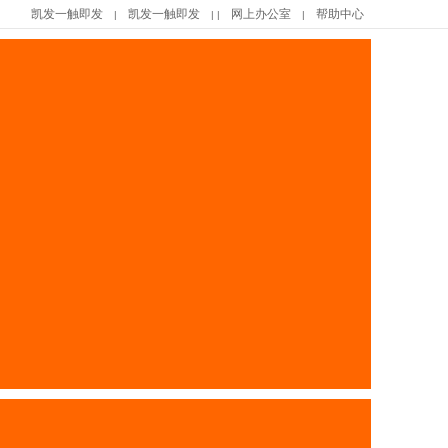
凯发一触即发
凯发一触即发
网上办公室
帮助中心
|
| |
|
|