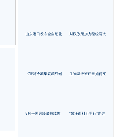
国家货物贸易额累计约
服务水平全面提升
12万亿美元
山东港口发布全自动化
财政政策加力稳经济大
集装箱码头智能管控系
盘 巩固经济回暖向稳趋
统
势
《智能冷藏集装箱终端
生物基纤维产量如何实
设备技术指南》出台 推
现年均增长20%，这场
动冷藏集装箱全流程智
在安徽蚌埠召开的论坛
能化管理
指出了方向
山东
上海
8月份国民经济持续恢
“盛泽面料万里行”走进
上海
复 主要指标总体改善
荆楚大地湖北