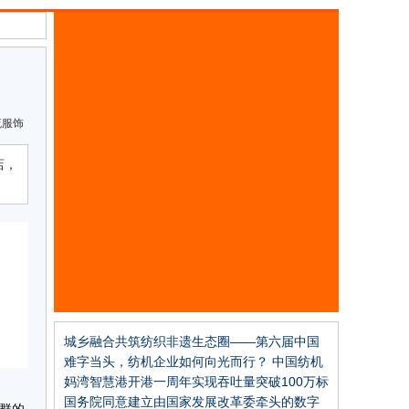
流服饰
店，
城乡融合共筑纺织非遗生态圈——第六届中国
纺织非遗大会即将召开
难字当头，纺机企业如何向光而行？ 中国纺机
协会理事会给出方向
妈湾智慧港开港一周年实现吞吐量突破100万标
箱
国务院同意建立由国家发展改革委牵头的数字