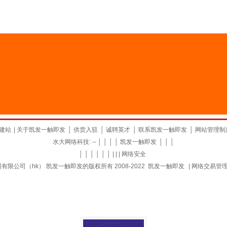
建站
|
关于凯发一触即发
│
供货入驻
│
诚聘英才
│
联系凯发一触即发
│
网站管理制
水大网络科技: -- │ │ │ │
凯发一触即发
│ │ │
│ │ │ │ │ │ | | |
网络安全
限公司（hk） 凯发一触即发的版权所有 2008-2022
凯发一触即发
|
网络交易管