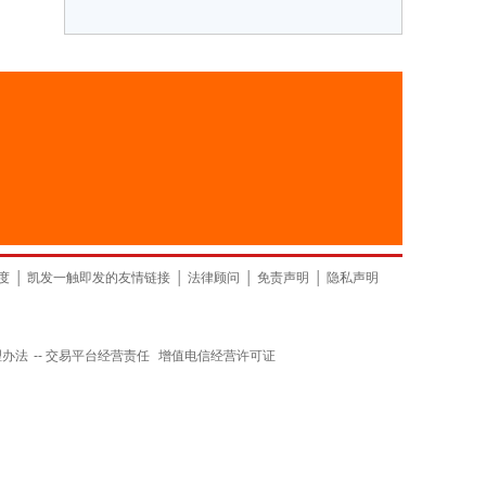
度
│
凯发一触即发的友情链接
│
法律顾问
│
免责声明
│
隐私声明
理办法
--
交易平台经营责任
增值电信经营许可证