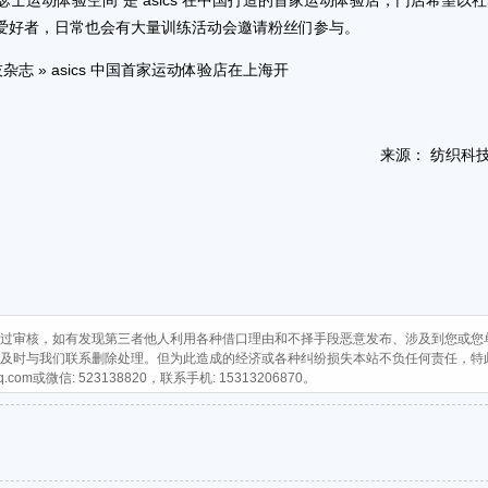
s 亚瑟士运动体验空间”是 asics 在中国打造的首家运动体验店，门店希望以
爱好者，日常也会有大量训练活动会邀请粉丝们参与。
志 » asics 中国首家运动体验店在上海开
来源： 纺织科
过审核，如有发现第三者他人利用各种借口理由和不择手段恶意发布、涉及到您或您
及时与我们联系删除处理。但为此造成的经济或各种纠纷损失本站不负任何责任，特
q.com
或微信: 523138820，联系手机: 15313206870。