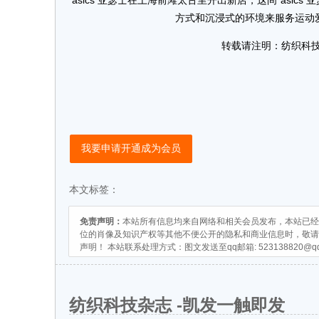
asics 亚瑟士在上海前滩太古里开出新店，这间“asic
方式和沉浸式的环境来服务运动
转载请注明：纺织科技杂
我要申请开通成为会员
本文标签：
免责声明：
本站所有信息均来自网络和相关会员发布，本站已经
位的肖像及知识产权等其他不便公开的隐私和商业信息时，敬请
声明！ 本站联系处理方式：图文发送至qq邮箱:
523138820@q
纺织科技杂志 -凯发一触即发