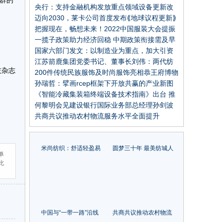
社群的
经济发展部际联席会议制度
央行：支持金融机构发放重点领域设备更新改
造贷款
迈向2030，莱卡公司首度发布⟪地球议程更新⟫
把握现在，畅想未来！2022中国服装大会提振
行业信心
一揽子政策助力经济回稳 中期政策衔接需及早
谋划
国家六部门发文：以制造业为重点，加大引资
力度
江苏箭鹿集团党委书记、董事长刘伟：两代纺
技杂志
织人 共筑箭鹿梦！
200件传统民族服饰及时尚服饰亮相恭王府博物
馆，中华民族服饰艺术展览隆重开幕
孙瑞哲：擘画rcep框架下开放共赢的产业新图
景
《智能冷藏集装箱终端设备技术指南》出台 推
动冷藏集装箱全流程智能化管理
何黎明会见建设银行国际业务部总经理孙剑波
共商共议推动农村物流服务水平全面提升
米尚纺织：舒适轻盈易
圆梦三十年 最美纺城人
单
打理，这款仿棉手感面
| 以原创之力，为品牌赋
此
料你不能错过！
能！访浙江捷信纺织科
技有限公司总经理刘化
海
中国与“一带一路”沿线
共商共议推动农村物流