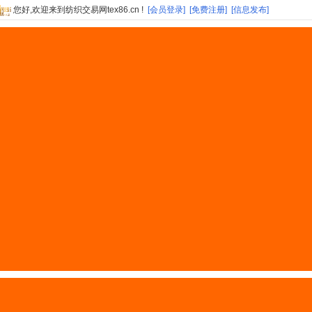
您好,欢迎来到纺织交易网tex86.cn !
[会员登录]
[免费注册]
[信息发布]