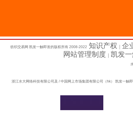
知识产权
企
纺织交易网 凯发一触即发的版权所有 2008-2022
│
网站管理制度
凯发一
│
水
浙江水大网络科技有限公司及 / 中国网上市场集团有限公司（hk） 凯发一触即发的