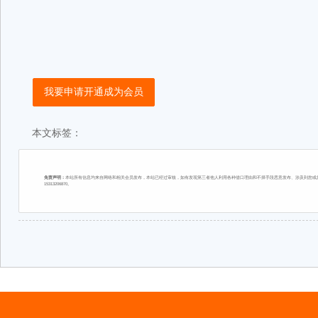
我要申请开通成为会员
本文标签：
免责声明：
本站所有信息均来自网络和相关会员发布，本站已经过审核，如有发现第三者他人利用各种借口理由和不择手段恶意发布、涉及到您或您
15313206870。