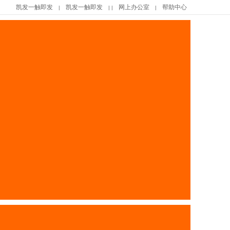
凯发一触即发
凯发一触即发
网上办公室
帮助中心
|
| |
|
|