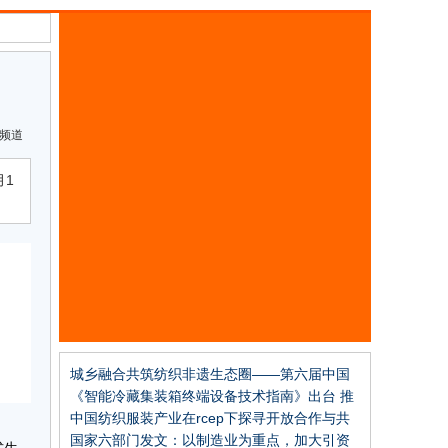
频道
月1
城乡融合共筑纺织非遗生态圈——第六届中国
纺织非遗大会即将召开
《智能冷藏集装箱终端设备技术指南》出台 推
动冷藏集装箱全流程智能化管理
中国纺织服装产业在rcep下探寻开放合作与共
赢！
国家六部门发文：以制造业为重点，加大引资