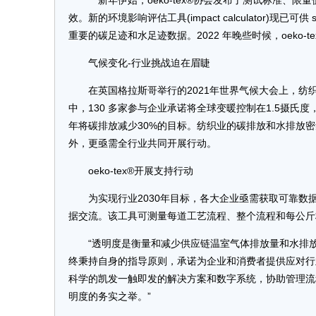
新年伊始，oeko-tex®协会发布了测试标准、限
效。新的环境影响评估工具(impact calculator)现已
重要的碳足迹和水足迹数据。2022 年晚些时候，oeko-tex®还将
气候变化-行业挑战迫在眉睫
在英国格拉斯哥举行的2021年世界气候大会上，
中，130 多家参与企业承诺将全球变暖控制在1.5摄氏
年将碳排放减少30%的目标。纺织业的碳排放和水排放
外，更亟需全行业共同开展行动。
oeko-tex®开展支持行动
为实现行业2030年目标，各大企业亟需获取可靠数据
据交流。该工具可测量每道工艺流程、整个流程和每公斤
“透明度是衡量和减少供应链温室气体排放量和水排放的决定性因
终秉持自身的指导原则，承诺为企业和消费者提供应对行业
科学的凯发一触即发的解决方案和数字系统，协助管理流
明度的务实之举。”