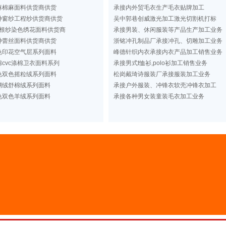
麻棉麻面料供货商供货
承接内外贸毛衣生产毛衣贴牌加工
种窗纱工程纱供货商供货
吴中郭巷创威激光加工激光切割机打标
根纱染色绣花面料供货商
承接男装、休闲服装等产品生产加工业务
种蕾丝面料供货商供货
浙铭冲孔制品厂承接冲孔、切雕加工业务
色印花空气层系列面料
峰德针织内衣承接内衣产品加工销售业务
cvc涤棉卫衣面料系列
承接男式t恤衫,polo衫加工销售业务
色双色摇粒绒系列面料
松岗戴琦诗服装厂承接服装加工业务
瑚绒舒棉绒系列面料
承接户外服装、冲锋衣软壳冲锋衣加工
色双色羊绒系列面料
承接各种男女装童装毛衣加工业务