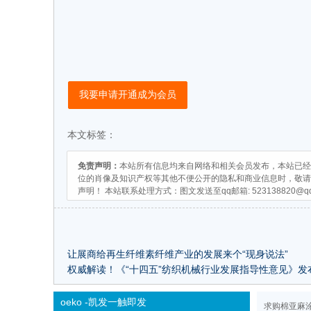
我要申请开通成为会员
本文标签：
免责声明：
本站所有信息均来自网络和相关会员发布，本站已经
位的肖像及知识产权等其他不便公开的隐私和商业信息时，敬请
声明！ 本站联系处理方式：图文发送至qq邮箱:
523138820@q
让展商给再生纤维素纤维产业的发展来个“现身说法”
权威解读！《“十四五”纺织机械行业发展指导性意见》发
oeko -凯发一触即发
求购棉亚麻