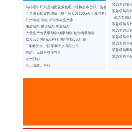
紧急求购亚
纯棉毛巾厂家直销提花素色毛巾地摊超市货源广告礼品洗浴毛巾
紧急求购各
五星级酒店宾馆纯棉毛巾厂家批发100g火疗洗浴专用纯色毛巾定做
紧急求购欧
广州吊粒 吊粒 深圳吊粒生产家
紧急求购各
服装吊粒 东莞吊粒 珠海吊粒
紧急求购染
大量生产包装带印刷 绳带印刷 包装绳带印刷
紧急求购全棉
软质pvc印刷 tpu材料印刷 软质pvc印刷
紧急求购单
e,乐泰胶水,中国乐泰胶水有限公司
紧急求购珊
有纺、无纺衬布接布机
紧急求购单
女士衬衫
女士西装、衬衫