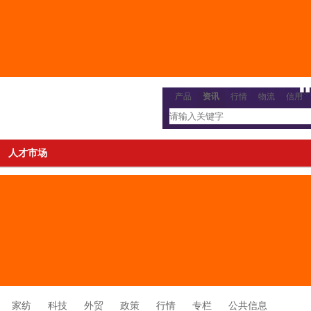
产品
资讯
行情
物流
信用
人才市场
家纺
科技
外贸
政策
行情
专栏
公共信息