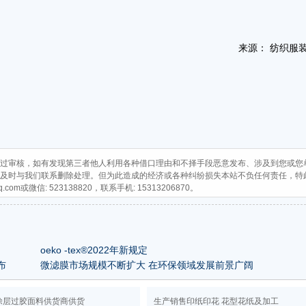
来源： 纺织服
过审核，如有发现第三者他人利用各种借口理由和不择手段恶意发布、涉及到您或您
及时与我们联系删除处理。但为此造成的经济或各种纠纷损失本站不负任何责任，特
q.com
或微信: 523138820，联系手机: 15313206870。
oeko -tex®2022年新规定
布
微滤膜市场规模不断扩大 在环保领域发展前景广阔
涂层过胶面料供货商供货
生产销售印纸印花 花型花纸及加工