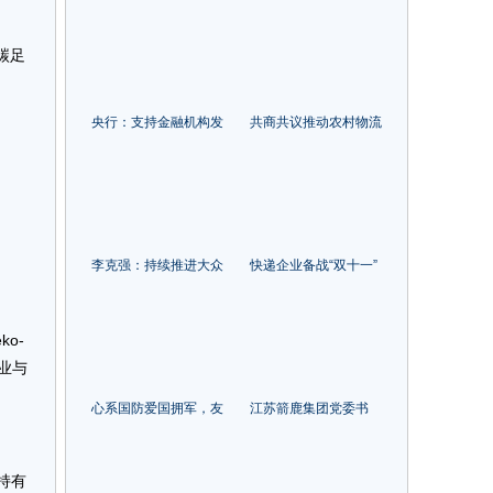
濮院开幕
| 以原创之力，为品牌赋
能！访浙江捷信纺织科
技有限公司总经理刘化
合碳足
海
央行：支持金融机构发
共商共议推动农村物流
放重点领域设备更新改
服务水平全面提升
造贷款
李克强：持续推进大众
快递企业备战“双十一”
创业万众创新 聚众智汇
四季度盈利有望加速修
众力发展市场主体壮大
复
经济新动能
ko-
商业与
心系国防爱国拥军，友
江苏箭鹿集团党委书
谊国际集团为强军建功
记、董事长刘伟：两代
立业
纺织人 共筑箭鹿梦！
签持有