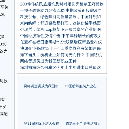
式生
力度
200件传统民族服饰及时尚服饰亮相恭王府博物
言至关
馆，中华民族服饰艺术展览隆重开幕
一揽子政策助力经济回稳 中期政策衔接需及早
x®。
谋划
科技引领、绿色赋能高质量发展，中国针织印
染高峰论坛在常州举行
米尚纺织：舒适轻盈易打理，这款仿棉手感面
料你不能错过！
孙瑞哲：擘画rcep框架下开放共赢的产业新图
景
中国经济顶住疫情冲击 下半年稳增长如何发力
宪章
任豪祥在福田康明斯f4.5tt双级增压新品发布仪
30
式上的讲话
快递企业备战“双十一” 四季度盈利有望加速修
议之
复
难字当头，纺机企业如何向光而行？ 中国纺机
协会理事会给出方向
网络货运员成为我国新职业工种
深圳前海综合保税区今年上半年进出口总值达
962.5亿元
进与数
网络货运员成为我国新
中国纺织服装产业在
职业工种
rcep下探寻开放合作与
共赢！
®始
开发
高透
第91届国际毛纺大会在
圆梦三十年 最美纺城人