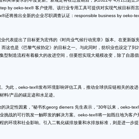
量值和具体要求的年度更新。新规定将在过渡期后，从2022年 4月1日起正
可供 step by oeko-tex® 客户使用。该行业专用工具可提供对实现气候目标而
推出全新的企业尽职调查认证：responsible business by oeko-te
纺织业代表提出了目标更为宏伟的《时尚业气候行动宪章》版本。在更新版
度，而这也是《巴黎气候协定》的目标之一。与此同时，纺织业也设定了到20
密集型制造流程有着极大的改进空间，但要想实现大规模改变，除了自愿倡
。为此，oeko-tex®发布环境影响评估工具，推动全球供应链相关的改
材料/产品的碳足迹和水足迹。
素，”秘书长georg dieners 先生表示，“30年以来，oeko-tex
挑战的可行凯发一触即发的解决方案。oeko-tex®将一如既往地为客户
程的环境和社会影响。引入二氧化碳排放量和水排放标准，则是进一步提