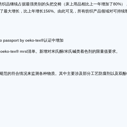
家用纺织品继续占据最强类别的头把交椅（床上用品相比上一年增加了80%）
了最大增长，比上年增长156%。由此可见，所有纺织产品领域对可持续
eco passport by oeko-tex®认证中增加
y oeko-tex® mrsl清单。新增对米氏酮/米氏碱类着色剂的限量值要求。
现和相关规范的符合情况来监测各种物质。其中主要涉及部分工艺防腐剂以及双酚