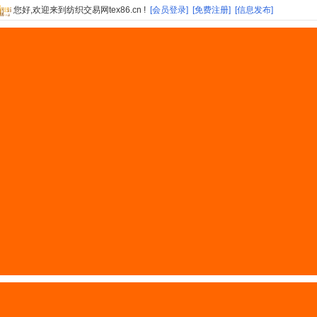
您好,欢迎来到纺织交易网tex86.cn !
[会员登录]
[免费注册]
[信息发布]