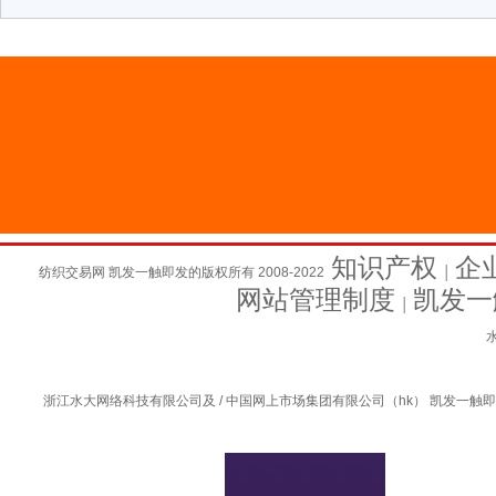
知识产权
企
纺织交易网 凯发一触即发的版权所有 2008-2022
│
网站管理制度
凯发一
│
水
浙江水大网络科技有限公司及 / 中国网上市场集团有限公司（hk） 凯发一触即发的