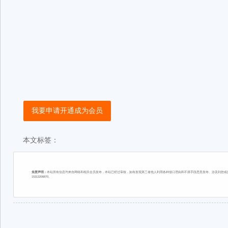
我要申请开通成为会员
本文标签：
免责声明：
本站所有信息均来自网络和相关会员发布，本站已经过审核，如有发现第三者他人利用各种借口理由和不择手段恶意发布、涉及到您或您
15313206870。