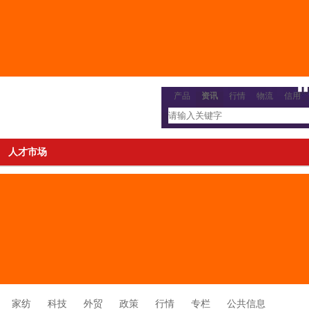
产品
资讯
行情
物流
信用
人才市场
家纺
科技
外贸
政策
行情
专栏
公共信息