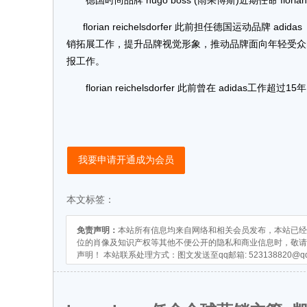
德国时尚品牌 hugo boss (雨果博斯)近期任命 flori
florian reichelsdorfer 此前担任德国运动
销拓展工作，提升品牌视觉形象，推动品牌面向年轻受众的重新定位，
报工作。
florian reichelsdorfer 此前曾在 adida
我要申请开通成为会员
本文标签：
免责声明：
本站所有信息均来自网络和相关会员发布，本站已经
位的肖像及知识产权等其他不便公开的隐私和商业信息时，敬请
声明！ 本站联系处理方式：图文发送至qq邮箱:
523138820@q