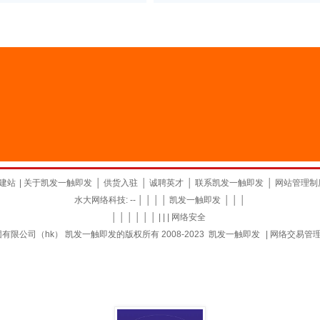
建站
|
关于凯发一触即发
│
供货入驻
│
诚聘英才
│
联系凯发一触即发
│
网站管理制
水大网络科技: -- │ │ │ │
凯发一触即发
│ │ │
│ │ │ │ │ │ | | |
网络安全
限公司（hk） 凯发一触即发的版权所有 2008-2023
凯发一触即发
|
网络交易管