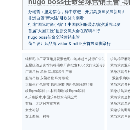
hugo boss任命全球营销主管 
孙瑞哲：坚定信心，稳中求进，开启高质量发展新局面
非洲自贸“新大陆”引欧盟向南看
打造“国际时尚小镇”！中国休闲服装名镇沙溪再出发
首届“大国工匠”创新交流大会在深圳举行
hugo boss任命全球营销主管
荷兰设计师品牌 viktor & rolf亚洲首展深圳举行
纯棉毛巾厂家直销提花素色毛巾地摊超市货源广告礼品洗浴毛巾
求购棉亚麻
五星级酒店宾馆纯棉毛巾厂家批发100g火疗洗浴专用纯色毛巾定做
紧急求购亚
广州吊粒 吊粒 深圳吊粒生产家
紧急求购各
服装吊粒 东莞吊粒 珠海吊粒
紧急求购欧
大量生产包装带印刷 绳带印刷 包装绳带印刷
紧急求购各
软质pvc印刷 tpu材料印刷 软质pvc印刷
紧急求购染
e,乐泰胶水,中国乐泰胶水有限公司
紧急求购全棉
有纺、无纺衬布接布机
紧急求购单
女士衬衫
紧急求购珊
女士西装、衬衫
紧急求购单