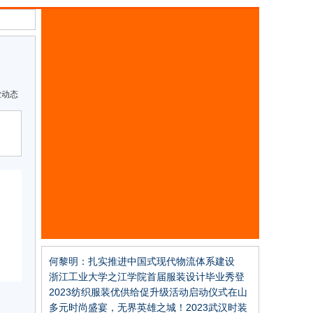
业动态
何黎明：扎实推进中国式现代物流体系建设
浙江工业大学之江学院首届服装设计毕业秀登
陆柯桥时尚周
2023纺织服装优供给促升级活动启动仪式在山
东威海举行
多元时尚盛宴，无界英雄之城！2023武汉时装