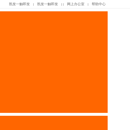
凯发一触即发
凯发一触即发
网上办公室
帮助中心
|
| |
|
|