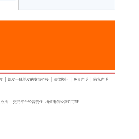
度
│
凯发一触即发的友情链接
│
法律顾问
│
免责声明
│
隐私声明
理办法
--
交易平台经营责任
增值电信经营许可证