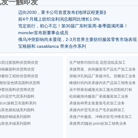
-凯发一触即发
迈向2030，莱卡公司首度发布⟪地球议程更新⟫
前4个月规上纺织业利润总额同比增长1.0%
笃定前行，初心不忘！第30届广东时装周-春季圆满闭幕！
moncler宣布新董事会成员
俄乌冲突影响尚未显现，2-3月世界主要纺织服装零售市场表现
平稳
宝格丽和 casablanca 带来合作系列
涂层过胶面料供货商供货
生产销售印纸印花 花型花纸及加工
麻棉麻面料供货商供货
承接男装、休闲服装等产品生产加工业务
种窗纱工程纱供货商供货
浙铭冲孔制品厂承接冲孔、切雕加工业务
根纱染色绣花面料供货商
峰德针织内衣承接内衣产品加工销售业务
种蕾丝面料供货商供货
吴中郭巷创威激光加工激光切割机打标
色印花空气层系列面料
松岗戴琦诗服装厂承接服装加工业务
cvc涤棉卫衣面料系列
承接各种男女装童装毛衣加工业务
色双色摇粒绒系列面料
承接内外贸毛衣生产毛衣贴牌加工
瑚绒舒棉绒系列面料
承接户外服装、冲锋衣软壳冲锋衣加工
色双色羊绒系列面料
承接男式t恤衫,polo衫加工销售业务