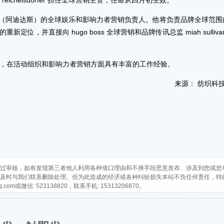
an reichelsdorfer 担任全球营销主管，任命从四月初生效。
品牌 adidas （阿迪达斯）的全球娱乐和影响力者营销负责人。他将负责品牌全球范
并直接向 hugo boss 全球营销和品牌传讯总监 miah sulliva
s工作超过15年，在活动组织和影响力者营销方面具有丰富的工作经验。
来源： 纺织科
过审核，如有发现第三者他人利用各种借口理由和不择手段恶意发布、涉及到您或您
及时与我们联系删除处理。但为此造成的经济或各种纠纷损失本站不负任何责任，特
q.com
或微信: 523138820，联系手机: 15313206870。