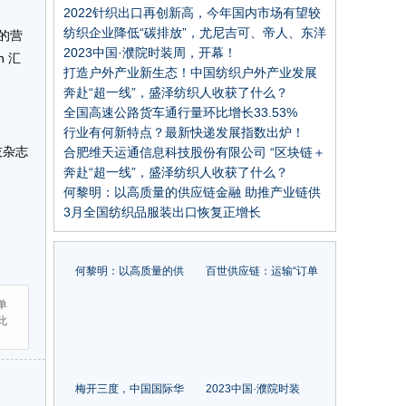
周圆满闭幕
2022针织出口再创新高，今年国内市场有望较
快增长
纺织企业降低“碳排放”，尤尼吉可、帝人、东洋
围的营
纺等这些日本企业的经验可以借鉴
2023中国·濮院时装周，开幕！
n 汇
打造户外产业新生态！中国纺织户外产业发展
大会在信阳举办!
奔赴“超一线”，盛泽纺织人收获了什么？
全国高速公路货车通行量环比增长33.53%
行业有何新特点？最新快递发展指数出炉！
技杂志
合肥维天运通信息科技股份有限公司 “区块链＋
供应链金融” 创新应用案例
奔赴“超一线”，盛泽纺织人收获了什么？
何黎明：以高质量的供应链金融 助推产业链供
应链高质量发展
3月全国纺织品服装出口恢复正增长
何黎明：以高质量的供
百世供应链：运输“订单
应链金融 助推产业链供
不掉线”全程信息可视化
单
应链高质量发展
凯发一触即发的解决方
此
案
梅开三度，中国国际华
2023中国·濮院时装