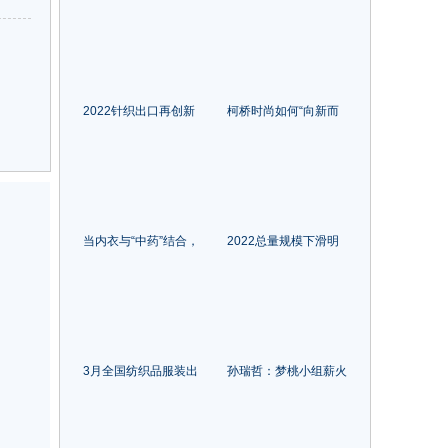
服设计大赛韩国赛区启
周，开幕！
动！
2022针织出口再创新
柯桥时尚如何“向新而
高，今年国内市场有望
生”？
较快增长
当内衣与“中药”结合，
2022总量规模下滑明
会发生哪些微妙变化？
显，纺织专业市场流通
潮汕服博会侧记
和地区布局将迎新变化
山东
3月全国纺织品服装出
孙瑞哲：梦桃小组薪火
上海
口恢复正增长
相传、创新永续
上海