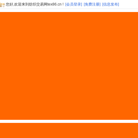
您好,欢迎来到纺织交易网tex86.cn !
[会员登录]
[免费注册]
[信息发布]