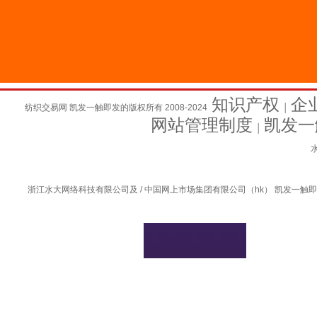
知识产权
企
纺织交易网 凯发一触即发的版权所有 2008-2024
│
网站管理制度
凯发一
│
水
浙江水大网络科技有限公司及 / 中国网上市场集团有限公司（hk） 凯发一触即发的