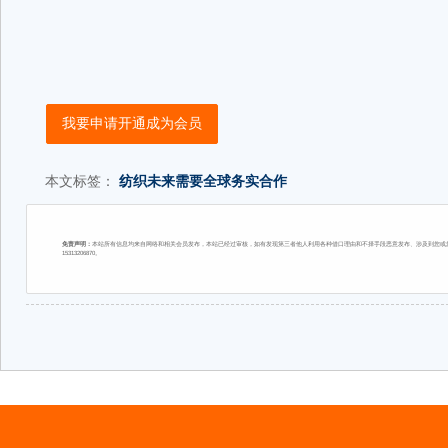
我要申请开通成为会员
本文标签：
纺织未来需要全球务实合作
免责声明：
本站所有信息均来自网络和相关会员发布，本站已经过审核，如有发现第三者他人利用各种借口理由和不择手段恶意发布、涉及到您或您
15313206870。