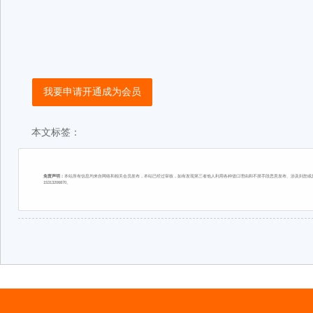
我要申请开通成为会员
本文标签：
免责声明：
本站所有信息均来自网络和相关会员发布，本站已经过审核，如有发现第三者他人利用各种借口理由和不择手段恶意发布、涉及到您或您
15313206870。