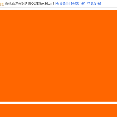
您好,欢迎来到纺织交易网tex86.cn !
[会员登录]
[免费注册]
[信息发布]