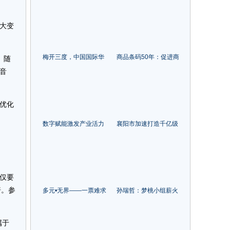
探讨中国纺织行业协同
口恢复正增长
创新之路
大变
梅开三度，中国国际华
商品条码50年：促进商
。随
服设计大赛韩国赛区启
品流通，助力数字中国
音
动！
优化
数字赋能激发产业活力
襄阳市加速打造千亿级
人才涌现带动乡村振兴
纺织服装产业集群
仅要
倍。参
多元•无界——一票难求
孙瑞哲：梦桃小组薪火
的2023武汉时装周开幕
相传、创新永续
属于