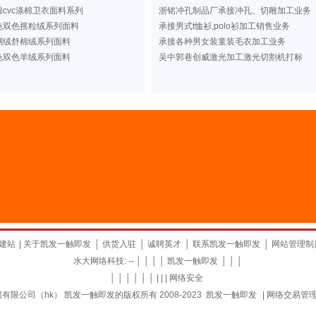
cvc涤棉卫衣面料系列
浙铭冲孔制品厂承接冲孔、切雕加工业务
色双色摇粒绒系列面料
承接男式t恤衫,polo衫加工销售业务
瑚绒舒棉绒系列面料
承接各种男女装童装毛衣加工业务
色双色羊绒系列面料
吴中郭巷创威激光加工激光切割机打标
建站
|
关于凯发一触即发
│
供货入驻
│
诚聘英才
│
联系凯发一触即发
│
网站管理制
水大网络科技: -- │ │ │ │
凯发一触即发
│ │ │
│ │ │ │ │ │ | | |
网络安全
限公司（hk） 凯发一触即发的版权所有 2008-2023
凯发一触即发
|
网络交易管