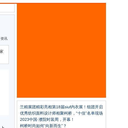
会资讯
家
兰精展团精彩亮相第18届siuf内衣展！组团开启
亲肤柔软新里程
优秀纺织面料设计师相聚柯桥，“十佳”名单现场
揭晓
2023中国·濮院时装周，开幕！
柯桥时尚如何“向新而生”？