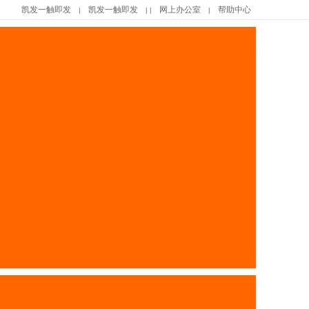
凯发一触即发
凯发一触即发
网上办公室
帮助中心
|
| |
|
|