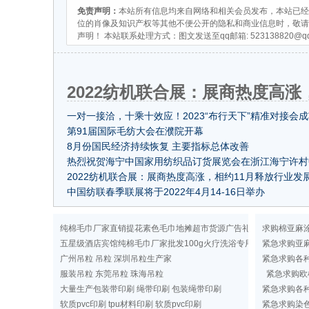
免责声明：
本站所有信息均来自网络和相关会员发布，本站已经
位的肖像及知识产权等其他不便公开的隐私和商业信息时，敬请
声明！ 本站联系处理方式：图文发送至qq邮箱:
523138820@q
2022纺机联合展：展商热度高涨
一对一接洽，十乘十效应！2023“布行天下”精准对接会
办
第91届国际毛纺大会在濮院开幕
8月份国民经济持续恢复 主要指标总体改善
热烈祝贺海宁中国家用纺织品订货展览会在浙江海宁许村
家纺城隆重开幕！
2022纺机联合展：展商热度高涨，相约11月释放行业发
中国纺联春季联展将于2022年4月14-16日举办
纯棉毛巾厂家直销提花素色毛巾地摊超市货源广告礼品洗浴毛巾
求购棉亚麻
五星级酒店宾馆纯棉毛巾厂家批发100g火疗洗浴专用纯色毛巾定做
紧急求购亚
广州吊粒 吊粒 深圳吊粒生产家
紧急求购各
服装吊粒 东莞吊粒 珠海吊粒
紧急求购欧
大量生产包装带印刷 绳带印刷 包装绳带印刷
紧急求购各
软质pvc印刷 tpu材料印刷 软质pvc印刷
紧急求购染