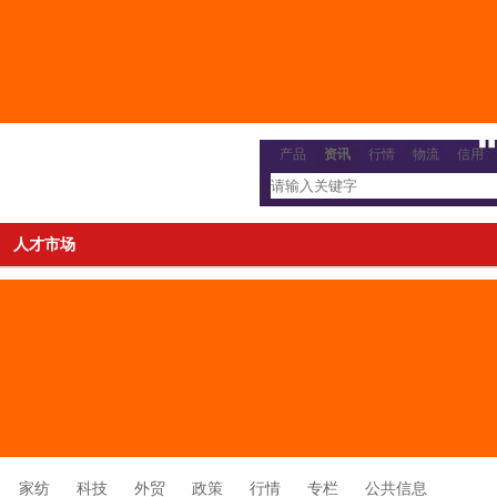
产品
资讯
行情
物流
信用
人才市场
家纺
科技
外贸
政策
行情
专栏
公共信息