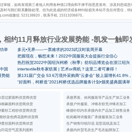
过审核，如有发现第三者他人利用各种借口理由和不择手段恶意发布、涉及到您或您
及时与我们联系删除处理。但为此造成的经济或各种纠纷损失本站不负任何责任，特
q.com
或微信: 523138820，联系手机: 15313206870。
，相约11月释放行业发展势能 -凯发一触即
成功举
多元•无界——一票难求的2023武汉时装周开幕
把握现在，畅想未来！2022中国服装大会提振行业信心
热烈祝贺2022中国绍兴柯桥（秋季）纺织品博览会在浙江绍兴
中国
国际会展中心隆重开幕！
intertextile秋冬家纺展 | 艺术or商机？这里二者可兼得！
展势能
第131届广交会 53.6万境外采购商“云参会” 较上届增长41.8%
注册观展人数破历史纪录
“好面料，柯桥造”2021柯桥优选品牌服务计划•颁奖盛典圆满举
办
涂层过胶面料供货商供货
承接男装、休闲服装等产品生产加工业务
麻棉麻面料供货商供货
承接户外服装、冲锋衣软壳冲锋衣加工
种窗纱工程纱供货商供货
峰德针织内衣承接内衣产品加工销售业务
根纱染色绣花面料供货商
松岗戴琦诗服装厂承接服装加工业务
种蕾丝面料供货商供货
生产销售印纸印花 花型花纸及加工
色印花空气层系列面料
承接内外贸毛衣生产毛衣贴牌加工