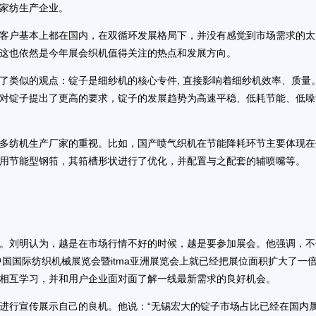
家纺生产企业。
户基本上都在国内，在双循环发展格局下，并没有感觉到市场需求的太
这也依然是今年展会织机值得关注的热点和发展方向。
类似的观点：锭子是细纱机的核心专件, 直接影响着细纱机效率、质量
对锭子提出了更高的要求，锭子的发展趋势为高速平稳、低耗节能、低噪
纺机生产厂家的重视。比如，国产喷气织机在节能降耗环节主要体现在
用节能型钢筘，其筘槽形状进行了优化，并配置与之配套的辅喷嘴等。
刘明认为，越是在市场行情不好的时候，越是要参加展会。他强调，不
中国国际纺织机械展览会暨itma亚洲展览会上就已经把展位面积扩大了一
相互学习，并和用户企业面对面了解一线最新需求的良好机会。
行宣传展示自己的良机。他说：“无锡宏大的锭子市场占比已经在国内