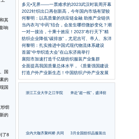
（上
多元•无界——一票难求的2023武汉时装周开幕
2022针织出口再创新高，今年国内市场有望较
快增长
何黎明：以高质量的供应链金融 助推产业链供
和其
应链高质量发展
当内衣与“中药”结合，会发生哪些微妙变化？潮
影响
汕服博会侧记
一对一接洽，十乘十效应！2023“布行天下”精
准对接会成功举办
纺织企业降低“碳排放”，尤尼吉可、帝人、东洋
纺等这些日本企业的经验可以借鉴
何黎明：扎实推进中国式现代物流体系建设
首届“中华织造大会”在山东济南举行
襄阳市加速打造千亿级纺织服装产业集群
全面提高我国质量总体水平，《质量强国建设
、国
纲要》发布
打造户外产业新生态！中国纺织户外产业发展
素的
大会在信阳举办!
现国
浙江工业大学之江学院
奔赴“超一线”，盛泽纺
首届服装设计毕业秀登
织人收获了什么？
陆柯桥时尚周
支纱纺
新的
业内大咖齐聚柯桥 共同
3月全国纺织品服装出
到了8