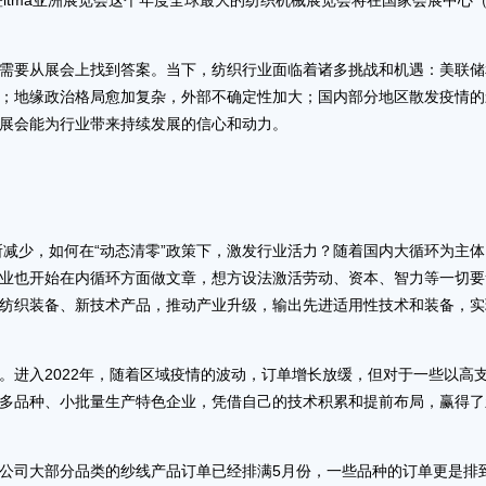
暨itma亚洲展览会这个年度全球最大的纺织机械展览会将在国家会展中心
要从展会上找到答案。当下，纺织行业面临着诸多挑战和机遇：美联储
；地缘政治格局愈加复杂，外部不确定性加大；国内部分地区散发疫情的
展会能为行业带来持续发展的信心和动力。
减少，如何在“动态清零”政策下，激发行业活力？随着国内大循环为主体
业也开始在内循环方面做文章，想方设法激活劳动、资本、智力等一切要
纺织装备、新技术产品，推动产业升级，输出先进适用性技术和装备，实
进入2022年，随着区域疫情的波动，订单增长放缓，但对于一些以高
多品种、小批量生产特色企业，凭借自己的技术积累和提前布局，赢得了
司大部分品类的纱线产品订单已经排满5月份，一些品种的订单更是排