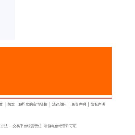
山东
上海
上海
度
│
凯发一触即发的友情链接
│
法律顾问
│
免责声明
│
隐私声明
理办法
--
交易平台经营责任
增值电信经营许可证