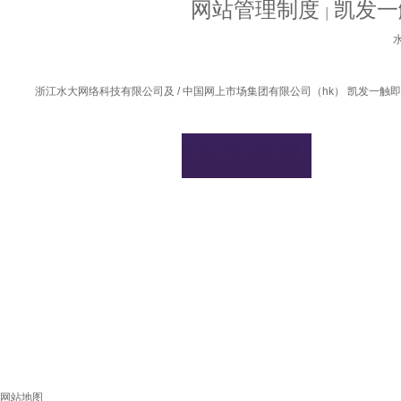
网站管理制度
凯发一
│
水
浙江水大网络科技有限公司及 / 中国网上市场集团有限公司（hk） 凯发一触即发的
网站地图