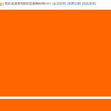
您好,欢迎来到纺织交易网tex86.cn !
[会员登录]
[免费注册]
[信息发布]