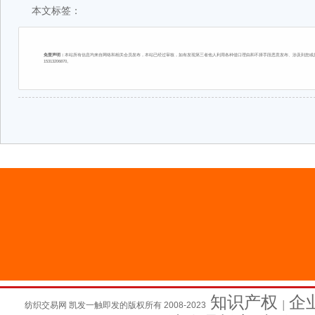
本文标签：
免责声明：
本站所有信息均来自网络和相关会员发布，本站已经过审核，如有发现第三者他人利用各种借口理由和不择手段恶意发布、涉及到您或您
15313206870。
知识产权
企
纺织交易网 凯发一触即发的版权所有 2008-2023
│