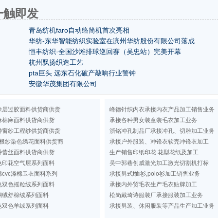
一触即发
青岛纺机faro自动络筒机首次亮相
华纺-东华智能纺织实验室在滨州华纺股份有限公司落成
恒丰纺织·全国沙滩排球巡回赛（吴忠站）完美开幕
杭州飘扬织造工艺
pta巨头 远东石化破产敲响行业警钟
安徽华茂集团有限公司
涂层过胶面料供货商供货
峰德针织内衣承接内衣产品加工销售业务
麻棉麻面料供货商供货
承接各种男女装童装毛衣加工业务
种窗纱工程纱供货商供货
浙铭冲孔制品厂承接冲孔、切雕加工业务
根纱染色绣花面料供货商
承接户外服装、冲锋衣软壳冲锋衣加工
种蕾丝面料供货商供货
生产销售印纸印花 花型花纸及加工
色印花空气层系列面料
吴中郭巷创威激光加工激光切割机打标
cvc涤棉卫衣面料系列
承接男式t恤衫,polo衫加工销售业务
色双色摇粒绒系列面料
承接内外贸毛衣生产毛衣贴牌加工
瑚绒舒棉绒系列面料
松岗戴琦诗服装厂承接服装加工业务
色双色羊绒系列面料
承接男装、休闲服装等产品生产加工业务