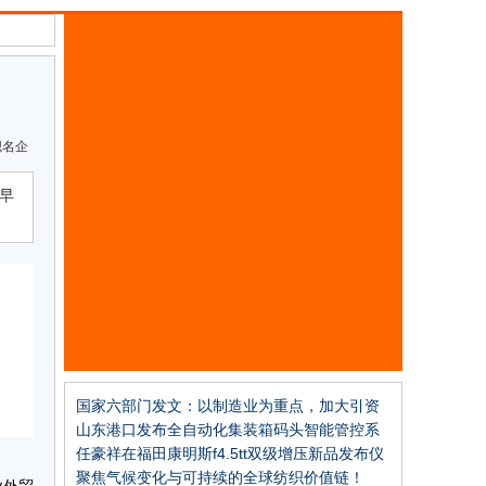
织名企
早
国家六部门发文：以制造业为重点，加大引资
力度
山东港口发布全自动化集装箱码头智能管控系
统
任豪祥在福田康明斯f4.5tt双级增压新品发布仪
式上的讲话
聚焦气候变化与可持续的全球纺织价值链！