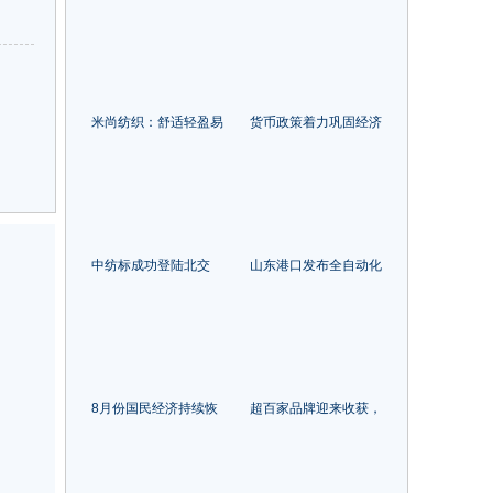
下开放共赢的产业新图
2022中国服装大会提振
景
行业信心
米尚纺织：舒适轻盈易
货币政策着力巩固经济
打理，这款仿棉手感面
恢复基础
料你不能错过！
中纺标成功登陆北交
山东港口发布全自动化
所！成首家纺织品检测
集装箱码头智能管控系
细分领域上市公司
统
8月份国民经济持续恢
超百家品牌迎来收获，
山东
复 主要指标总体改善
2022中国服装成长型品
上海
牌在常熟发布
上海