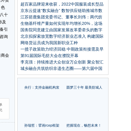
业外贸
2022国际纺联年会在瑞士召开
超百家品牌迎来收获，2022中国服装成长型品
、色
牌在常熟发布
京东云提速“数实融合” 数智供应链助推城市数
八十
字经济发展
江苏箭鹿集团党委书记、董事长刘伟：两代纺
涉及
织人 共筑箭鹿梦！
生物基纤维产量如何实现年均增长20%，这场
备引
在安徽蚌埠召开的论坛指出了方向
国务院同意建立由国家发展改革委牵头的数字
经济发展部际联席会议制度
北京拟探索放宽数字经济新业态准入 构建国际
咨询
互联网数据专用通道
网络货运员成为我国新职业工种
一揽子政策助力经济回稳 中期政策衔接需及早
口商会
谋划
第91届国际毛纺大会在濮院开幕
李克强：持续推进大众创业万众创新 聚众智汇
众力发展市场主体壮大经济新动能
城乡融合共筑纺织非遗生态圈——第六届中国
纺织非遗大会即将召开
央行：支持金融机构发
圆梦三十年 最美纺城人
放重点领域设备更新改
| 以原创之力，为品牌赋
造贷款
能！访浙江捷信纺织科
单
技有限公司总经理刘化
此
海
孙瑞哲：擘画rcep框架
把握现在，畅想未来！