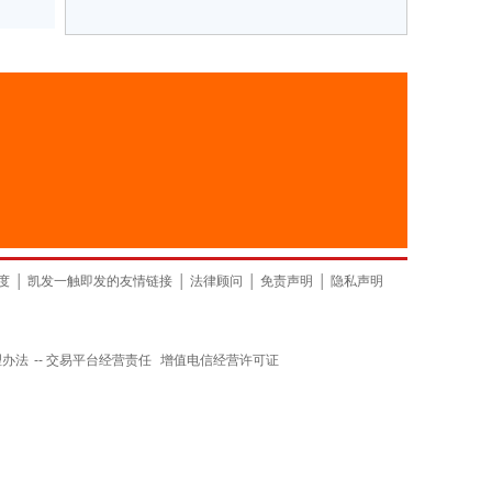
度
│
凯发一触即发的友情链接
│
法律顾问
│
免责声明
│
隐私声明
理办法
--
交易平台经营责任
增值电信经营许可证