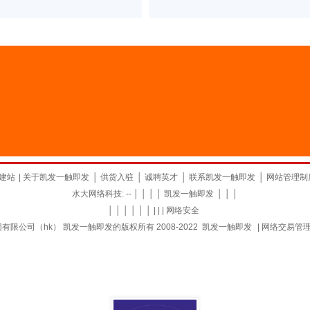
建站
|
关于凯发一触即发
│
供货入驻
│
诚聘英才
│
联系凯发一触即发
│
网站管理制
水大网络科技: -- │ │ │ │
凯发一触即发
│ │ │
│ │ │ │ │ │ | | |
网络安全
限公司（hk） 凯发一触即发的版权所有 2008-2022
凯发一触即发
|
网络交易管