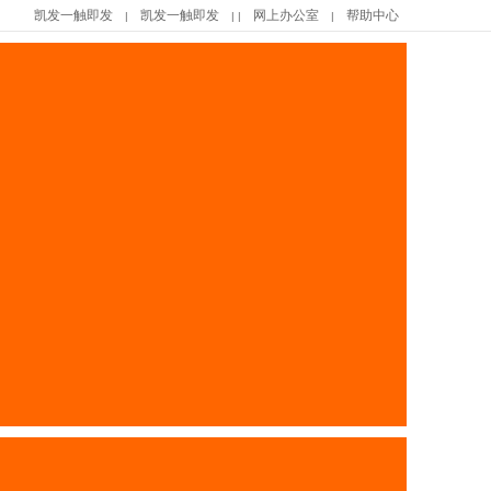
凯发一触即发
凯发一触即发
网上办公室
帮助中心
|
| |
|
|