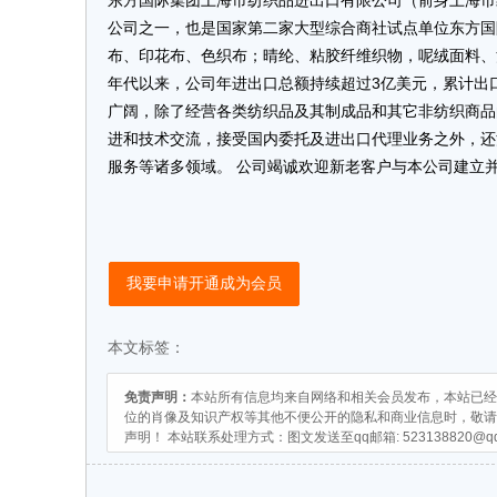
东方国际集团上海市纺织品进出口有限公司（前身上海市
公司之一，也是国家第二家大型综合商社试点单位东方国
布、印花布、色织布；晴纶、粘胶纤维织物，呢绒面料、
年代以来，公司年进出口总额持续超过3亿美元，累计出口
广阔，除了经营各类纺织品及其制成品和其它非纺织商品
进和技术交流，接受国内委托及进出口代理业务之外，还
服务等诸多领域。 公司竭诚欢迎新老客户与本公司建立
我要申请开通成为会员
本文标签：
免责声明：
本站所有信息均来自网络和相关会员发布，本站已经
位的肖像及知识产权等其他不便公开的隐私和商业信息时，敬请
声明！ 本站联系处理方式：图文发送至qq邮箱:
523138820@q