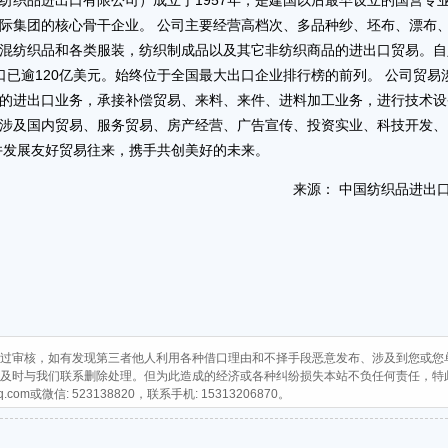
纺织品进出口有限公司）成立于1957年，是建国以后最早设立的国营专
际集团的核心骨干企业。 公司主要经营高档次、多品种纱、坯布、漂布
混纺织品和各类服装，纺织制成品以及其它非纺织商品的进出口贸易。自
已逾120亿美元。始终位于全国最大出口企业排行榜的前列。 公司贸易
的进出口业务，承接补偿贸易、来料、来件、进料加工业务，进行技术设
涉及国内贸易、服务贸易、房产经营、广告宣传、投资实业、科技开发、
并发展友好贸易往来，携手共创美好的未来。
来源： 中国纺织品进出
过审核，如有发现第三者他人利用各种借口理由和不择手段恶意发布、涉及到您或您
及时与我们联系删除处理。但为此造成的经济或各种纠纷损失本站不负任何责任，特
q.com
或微信: 523138820，联系手机: 15313206870。