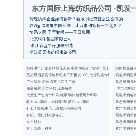
东方国际上海纺织品公司 -凯发
传统纺织企业如何创新？看咸阳杜克普是这么做的……
昨晚g20刷屏中国丝绸，让万事利筹备一年之久？
情系灾民 千里驰援——孚日集团
北京铜牛集团有限公司
浙江袁盛牛仔服饰织造
浙江蓝天海纺织服饰公司
纯棉毛巾厂家直销提花素色毛巾地摊超市货源广告礼品洗浴毛巾
求购棉亚麻
五星级酒店宾馆纯棉毛巾厂家批发100g火疗洗浴专用纯色毛巾定做
紧急求购亚
广州吊粒 吊粒 深圳吊粒生产家
紧急求购各
服装吊粒 东莞吊粒 珠海吊粒
紧急求购欧
大量生产包装带印刷 绳带印刷 包装绳带印刷
紧急求购各
软质pvc印刷 tpu材料印刷 软质pvc印刷
紧急求购染
e,乐泰胶水,中国乐泰胶水有限公司
紧急求购全棉
有纺、无纺衬布接布机
紧急求购单
女士衬衫
紧急求购珊
女士西装、衬衫
紧急求购单