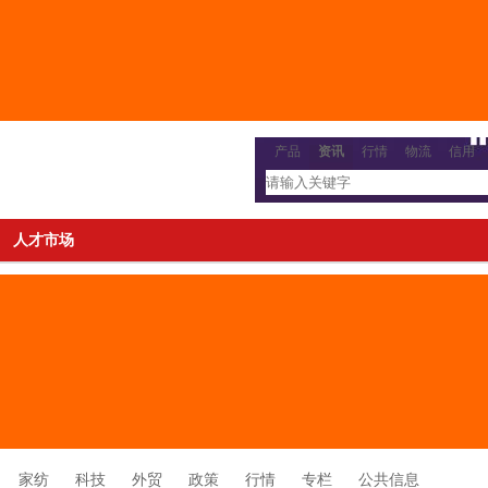
产品
资讯
行情
物流
信用
人才市场
家纺
科技
外贸
政策
行情
专栏
公共信息