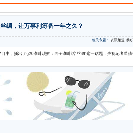
国丝绸，让万事利筹备一年之久？
相关专题：
资讯频道
纺
栏目中，播出了g20湖畔观察：西子湖畔话“丝绸”这一话题，央视记者董倩