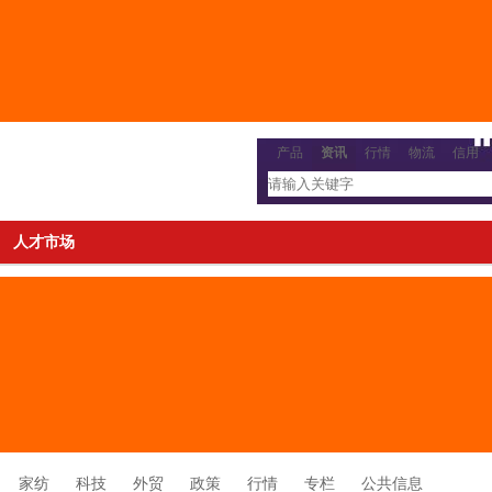
产品
资讯
行情
物流
信用
人才市场
家纺
科技
外贸
政策
行情
专栏
公共信息