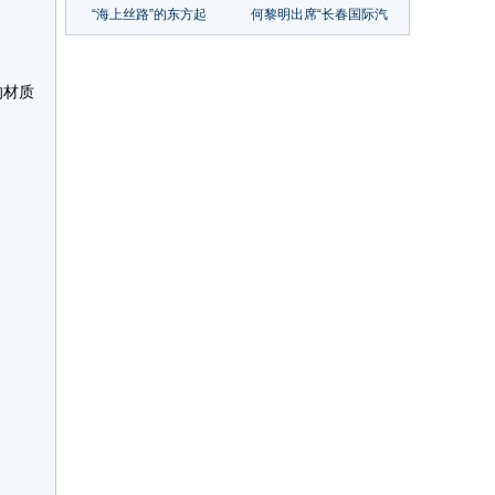
“海上丝路”的东方起
何黎明出席“长春国际汽
点，宁波时尚节让它出
车城&一汽物流杯”第八
圈又出彩！
届全国大学生物流设计
大赛签约启动仪式
的材质