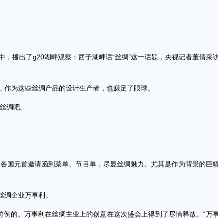
，播出了g20湖畔观察：西子湖畔话“丝绸”这一话题，央视记者董倩采
，作为这些丝绸产品的设计生产者，也赚足了眼球。
丝绸吧。
国元首邀请函到菜单、节目单，尽显丝绸魅力。尤其是作为背景的巨
丝绸企业万事利。
例的。万事利在丝绸主业上的创意在这次盛会上得到了尽情释放。”万