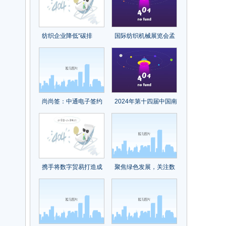
纺织企业降低“碳排
国际纺织机械展览会孟
放”，尤尼吉可、帝人、
加拉国观众组织推介会
东洋纺等这些日本企业
再获关注
的经验可以借鉴
尚尚签：中通电子签约
2024年第十四届中国南
中台凯发一触即发的解
京国际酒店用品博览会
决方案
携手将数字贸易打造成
聚焦绿色发展，关注数
为共同发展的新引擎
字未来！2023国际纺联
——从数贸会看数字经
年会在绍兴柯桥召开
济发展新动能