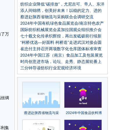
纺织企业降低“碳排放”，尤尼吉可、帝人、东洋
纺等这些日本企业的经验可以借鉴
添人间锦绣，创美好未来！以稳的定力、进的
姿态推进纺织现代化产业体系建设，中国纺织
蔡进赴陕西省物流与采购联合会调研交流
工业联合会2023年年中工作会议召开
2024年中国有机绿色食品展览会/南京特色农产
品博览会
国际纺织机械展览会孟加拉国观众组织推介会
访了万
再获关注
七十载文化传承织辉煌，再出发砥砺前行续新
章！中国纺织出版社成立70周年纪念大会召开
“柯桥优选—好面料 柯桥造”走进武汉对接会圆
满成功
崔忠付主持召开两项数字化仓库团体标准审查
会
2024年中国江苏（南京）食品加工及包装展览
会
时尚创意进市场，论坛、走秀、静态展轮番上
演
三分钟导读纺织行业宏观经济环境
幅丝绸
蔡进赴陕西省物流与采
2024年中国食品饮料博
购联合会调研交流
览会/南京食品饮料展览
会
事利集