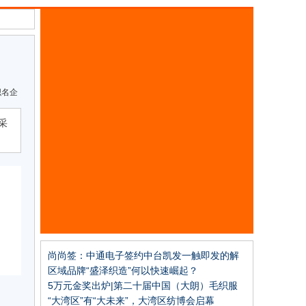
织名企
采
尚尚签：中通电子签约中台凯发一触即发的解
决方案
区域品牌“盛泽织造”何以快速崛起？
5万元金奖出炉|第二十届中国（大朗）毛织服
装设计大赛圆满结束
“大湾区”有“大未来”，大湾区纺博会启幕