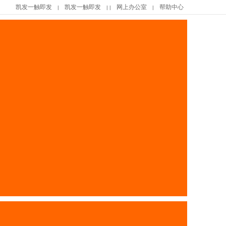
凯发一触即发
凯发一触即发
网上办公室
帮助中心
|
| |
|
|