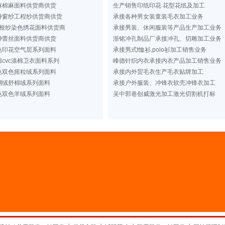
麻棉麻面料供货商供货
生产销售印纸印花 花型花纸及加工
种窗纱工程纱供货商供货
承接各种男女装童装毛衣加工业务
根纱染色绣花面料供货商
承接男装、休闲服装等产品生产加工业务
种蕾丝面料供货商供货
浙铭冲孔制品厂承接冲孔、切雕加工业务
色印花空气层系列面料
承接男式t恤衫,polo衫加工销售业务
cvc涤棉卫衣面料系列
峰德针织内衣承接内衣产品加工销售业务
色双色摇粒绒系列面料
承接内外贸毛衣生产毛衣贴牌加工
瑚绒舒棉绒系列面料
承接户外服装、冲锋衣软壳冲锋衣加工
色双色羊绒系列面料
吴中郭巷创威激光加工激光切割机打标