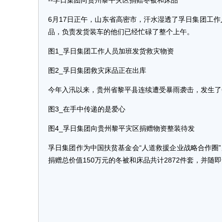
--孚日集团向贵州黎平灾区捐赠冬被和床品
6月17日正午，山东省高密市，汗水湿透了孚日集团工作
品，负责发货装车的他们已经忙碌了整个上午。
图1_孚日集团工作人员加班发货救灾物资
图2_孚日集团救灾床品正在出库
今年入汛以来，贵州省黎平县连续遭受暴雨袭击，发生了6
图3_在手中传递的是爱心
图4_孚日集团向贵州黎平灾区捐赠物资整装待发
孚日集团作为中国扶贫基金会“人道救援企业战略合作圈
捐赠总价值150万元的冬被和床品共计2872件套，并随