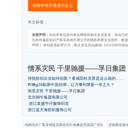
我要申请开通成为会员
本文标签：
免责声明：
本站所有信息均来自网络和相关会员发布，本站已经
位的肖像及知识产权等其他不便公开的隐私和商业信息时，敬请
声明！ 本站联系处理方式：图文发送至qq邮箱:
523138820@q
情系灾民 千里驰援——孚日集团 
传统纺织企业如何创新？看咸阳杜克普是这么做的……
昨晚g20刷屏中国丝绸，让万事利筹备一年之久？
情系灾民 千里驰援——孚日集团
北京铜牛集团有限公司
浙江袁盛牛仔服饰织造
浙江蓝天海纺织服饰公司
纯棉毛巾厂家直销提花素色毛巾地摊超市货源广告礼品洗浴毛巾
求购棉亚麻