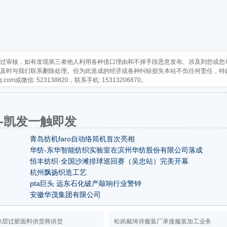
过审核，如有发现第三者他人利用各种借口理由和不择手段恶意发布、涉及到您或您
及时与我们联系删除处理。但为此造成的经济或各种纠纷损失本站不负任何责任，特
q.com
或微信: 523138820，联系手机: 15313206870。
-凯发一触即发
青岛纺机faro自动络筒机首次亮相
华纺-东华智能纺织实验室在滨州华纺股份有限公司落成
恒丰纺织·全国沙滩排球巡回赛（吴忠站）完美开幕
杭州飘扬织造工艺
pta巨头 远东石化破产敲响行业警钟
安徽华茂集团有限公司
涂层过胶面料供货商供货
松岗戴琦诗服装厂承接服装加工业务