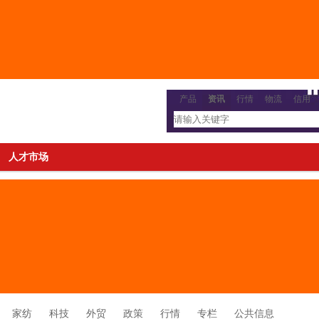
产品
资讯
行情
物流
信用
人才市场
家纺
科技
外贸
政策
行情
专栏
公共信息