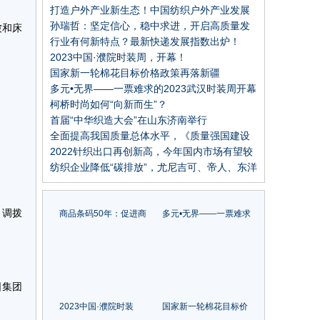
风向标
打造户外产业新生态！中国纺织户外产业发展
大会在信阳举办!
孙瑞哲：坚定信心，稳中求进，开启高质量发
被和床
展新局面
行业有何新特点？最新快递发展指数出炉！
2023中国·濮院时装周，开幕！
国家新一轮棉花目标价格政策再落新疆
多元•无界——一票难求的2023武汉时装周开幕
柯桥时尚如何“向新而生”？
首届“中华织造大会”在山东济南举行
全面提高我国质量总体水平，《质量强国建设
纲要》发布
2022针织出口再创新高，今年国内市场有望较
快增长
纺织企业降低“碳排放”，尤尼吉可、帝人、东洋
纺等这些日本企业的经验可以借鉴
，调拨
商品条码50年：促进商
多元•无界——一票难求
品流通，助力数字中国
的2023武汉时装周开幕
日集团
2023中国·濮院时装
国家新一轮棉花目标价