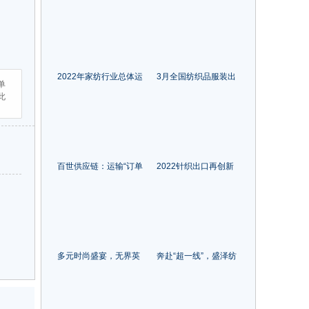
周，开幕！
格政策再落新疆
2022年家纺行业总体运
3月全国纺织品服装出
单
行稳中承压，展现行业
口恢复正增长
此
发展韧性
百世供应链：运输“订单
2022针织出口再创新
不掉线”全程信息可视化
高，今年国内市场有望
凯发一触即发的解决方
较快增长
案
多元时尚盛宴，无界英
奔赴“超一线”，盛泽纺
雄之城！2023武汉时装
织人收获了什么？
周圆满闭幕