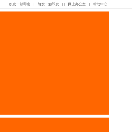
凯发一触即发
凯发一触即发
网上办公室
帮助中心
|
| |
|
|