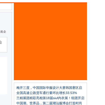
织名企
众
梅开三度，中国国际华服设计大赛韩国赛区启
动！
全国高速公路货车通行量环比增长33.53%
兰精展团精彩亮相第18届siuf内衣展！组团开启
亲肤柔软新里程
中国潮、世界品，第二届潮汕服博会打造时尚