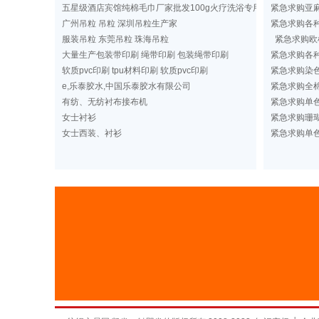
五星级酒店宾馆纯棉毛巾厂家批发100g火疗洗浴专用纯色毛巾定做
紧急求购亚
广州吊粒 吊粒 深圳吊粒生产家
紧急求购各
服装吊粒 东莞吊粒 珠海吊粒
紧急求购欧
大量生产包装带印刷 绳带印刷 包装绳带印刷
紧急求购各
软质pvc印刷 tpu材料印刷 软质pvc印刷
紧急求购染
e,乐泰胶水,中国乐泰胶水有限公司
紧急求购全棉
有纺、无纺衬布接布机
紧急求购单
女士衬衫
紧急求购珊
女士西装、衬衫
紧急求购单