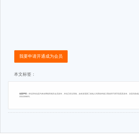
我要申请开通成为会员
本文标签：
免责声明：
本站所有信息均来自网络和相关会员发布，本站已经过审核，如有发现第三者他人利用各种借口理由和不择手段恶意发布、涉及到您或您
15313206870。