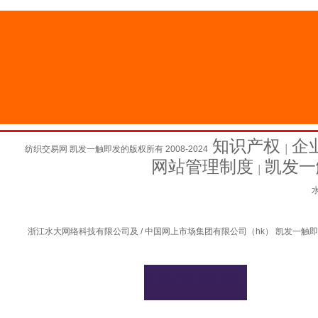
知识产权
企
纺织交易网 凯发一触即发的版权所有 2008-2024
│
网站管理制度
凯发一
│
水
浙江水大网络科技有限公司及 / 中国网上市场集团有限公司（hk） 凯发一触即发的