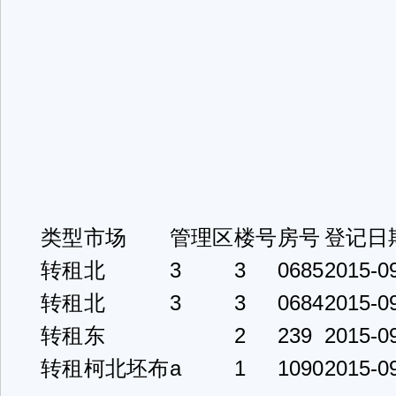
类型
市场
管理区
楼号
房号
登记日
转租
北
3
3
0685
2015-0
转租
北
3
3
0684
2015-0
转租
东
2
239
2015-0
转租
柯北坯布
a
1
1090
2015-0