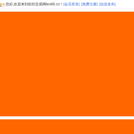
您好,欢迎来到纺织交易网tex86.cn !
[会员登录]
[免费注册]
[信息发布]