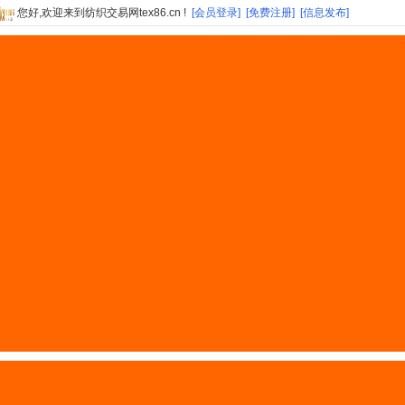
您好,欢迎来到纺织交易网tex86.cn !
[会员登录]
[免费注册]
[信息发布]