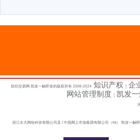
知识产权
企
纺织交易网 凯发一触即发的版权所有 2008-2024
│
网站管理制度
凯发一
│
水
浙江水大网络科技有限公司及 / 中国网上市场集团有限公司（hk） 凯发一触即发的