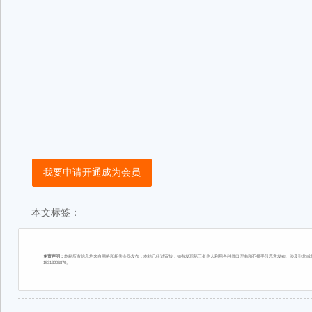
我要申请开通成为会员
本文标签：
免责声明：
本站所有信息均来自网络和相关会员发布，本站已经过审核，如有发现第三者他人利用各种借口理由和不择手段恶意发布、涉及到您或您
15313206870。