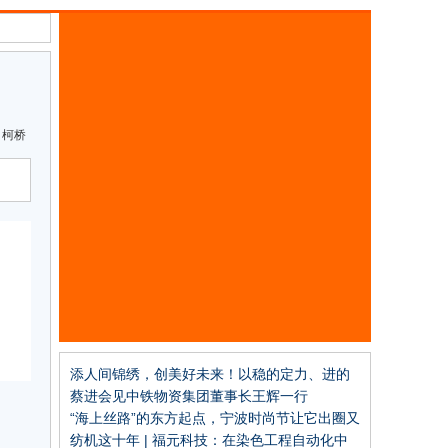
柯桥
添人间锦绣，创美好未来！以稳的定力、进的
姿态推进纺织现代化产业体系建设，中国纺织
蔡进会见中铁物资集团董事长王辉一行
工业联合会2023年年中工作会议召开
“海上丝路”的东方起点，宁波时尚节让它出圈又
出彩！
纺机这十年 | 福元科技：在染色工程自动化中