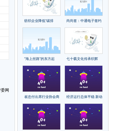
纺织企业降低“碳排
尚尚签：中通电子签约
放”，尤尼吉可、帝人、
中台凯发一触即发的解
东洋纺等这些日本企业
决方案
的经验可以借鉴
“海上丝路”的东方起
七十载文化传承织辉
点，宁波时尚节让它出
煌，再出发砥砺前行续
圈又出彩！
新章！中国纺织出版社
成立70周年纪念大会召
开
管委网
崔忠付出席行业协会商
经济运行总体平稳 新动
会经济发展指数工作经
能较快回升 ——2023年
验分享会
11月份制造业pmi分析