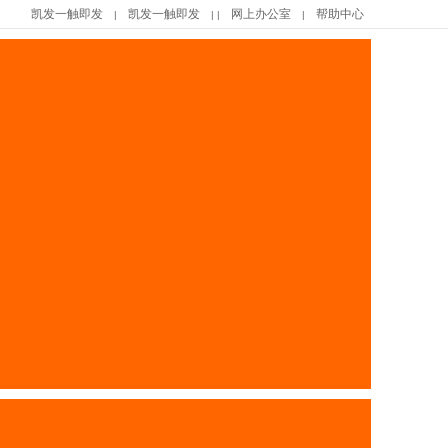
凯发一触即发
凯发一触即发
网上办公室
帮助中心
|
| |
|
|