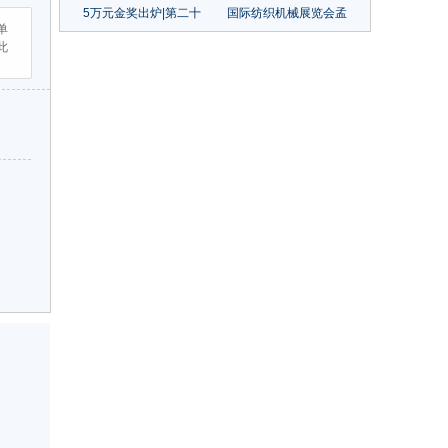
5万元金奖出炉|第二十
国际纺织机械展览会孟
单
届中国（大朗）毛织服
加拉国观众组织推介会
此
装设计大赛圆满结束
再获关注