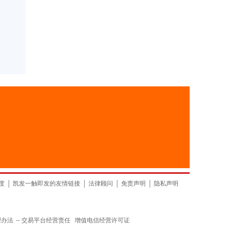
山东
上海
度
│
凯发一触即发的友情链接
│
法律顾问
│
免责声明
│
隐私声明
理办法
--
交易平台经营责任
增值电信经营许可证