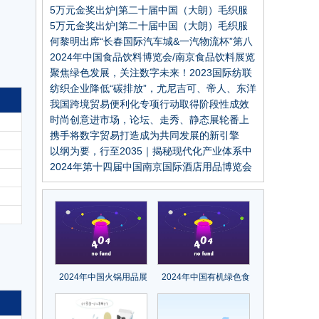
建立优势
5万元金奖出炉|第二十届中国（大朗）毛织服
装设计大赛圆满结束
5万元金奖出炉|第二十届中国（大朗）毛织服
装设计大赛圆满结束
何黎明出席“长春国际汽车城&一汽物流杯”第八
届全国大学生物流设计大赛签约启动仪式
2024年中国食品饮料博览会/南京食品饮料展览
会
聚焦绿色发展，关注数字未来！2023国际纺联
年会在绍兴柯桥召开
纺织企业降低“碳排放”，尤尼吉可、帝人、东洋
纺等这些日本企业的经验可以借鉴
我国跨境贸易便利化专项行动取得阶段性成效
时尚创意进市场，论坛、走秀、静态展轮番上
演
携手将数字贸易打造成为共同发展的新引擎
——从数贸会看数字经济发展新动能
以纲为要，行至2035｜揭秘现代化产业体系中
的“阳光基因”
2024年第十四届中国南京国际酒店用品博览会
2024年中国火锅用品展
2024年中国有机绿色食
会/南京火锅食材展览会
品展览会/南京特色农产
品博览会