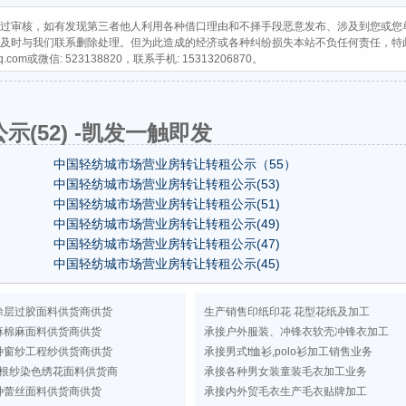
过审核，如有发现第三者他人利用各种借口理由和不择手段恶意发布、涉及到您或您
及时与我们联系删除处理。但为此造成的经济或各种纠纷损失本站不负任何责任，特
q.com
或微信: 523138820，联系手机: 15313206870。
(52) -凯发一触即发
中国轻纺城市场营业房转让转租公示（55）
中国轻纺城市场营业房转让转租公示(53)
中国轻纺城市场营业房转让转租公示(51)
中国轻纺城市场营业房转让转租公示(49)
中国轻纺城市场营业房转让转租公示(47)
中国轻纺城市场营业房转让转租公示(45)
涂层过胶面料供货商供货
生产销售印纸印花 花型花纸及加工
麻棉麻面料供货商供货
承接户外服装、冲锋衣软壳冲锋衣加工
种窗纱工程纱供货商供货
承接男式t恤衫,polo衫加工销售业务
根纱染色绣花面料供货商
承接各种男女装童装毛衣加工业务
种蕾丝面料供货商供货
承接内外贸毛衣生产毛衣贴牌加工