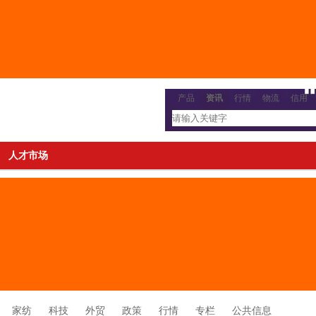
产品
资讯
行情
物流
信用
人才市场
家纺
科技
外贸
政策
行情
专栏
公共信息