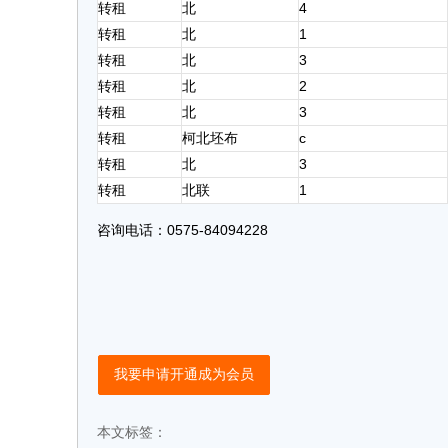
转租
北
4
转租
北
1
转租
北
3
转租
北
2
转租
北
3
转租
柯北坯布
c
转租
北
3
转租
北联
1
咨询电话：0575-84094228
我要申请开通成为会员
本文标签：