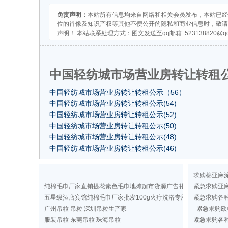
免责声明：
本站所有信息均来自网络和相关会员发布，本站已经
位的肖像及知识产权等其他不便公开的隐私和商业信息时，敬请
声明！ 本站联系处理方式：图文发送至qq邮箱:
523138820@q
中国轻纺城市场营业房转让转租公示
中国轻纺城市场营业房转让转租公示（56）
中国轻纺城市场营业房转让转租公示(54)
中国轻纺城市场营业房转让转租公示(52)
中国轻纺城市场营业房转让转租公示(50)
中国轻纺城市场营业房转让转租公示(48)
中国轻纺城市场营业房转让转租公示(46)
求购棉亚麻
纯棉毛巾厂家直销提花素色毛巾地摊超市货源广告礼品洗浴毛巾
紧急求购亚
五星级酒店宾馆纯棉毛巾厂家批发100g火疗洗浴专用纯色毛巾定做
紧急求购各
广州吊粒 吊粒 深圳吊粒生产家
紧急求购欧
服装吊粒 东莞吊粒 珠海吊粒
紧急求购各