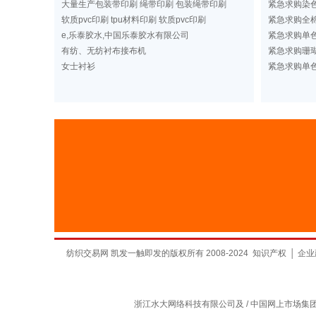
大量生产包装带印刷 绳带印刷 包装绳带印刷
紧急求购染
软质pvc印刷 tpu材料印刷 软质pvc印刷
紧急求购全棉
e,乐泰胶水,中国乐泰胶水有限公司
紧急求购单
有纺、无纺衬布接布机
紧急求购珊
女士衬衫
紧急求购单
纺织交易网 凯发一触即发的版权所有 2008-2024
知识产权
│
企业
浙江水大网络科技有限公司及 / 中国网上市场集团有