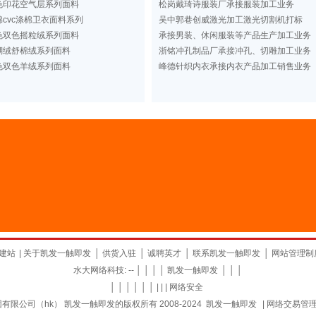
色印花空气层系列面料
松岗戴琦诗服装厂承接服装加工业务
cvc涤棉卫衣面料系列
吴中郭巷创威激光加工激光切割机打标
色双色摇粒绒系列面料
承接男装、休闲服装等产品生产加工业务
瑚绒舒棉绒系列面料
浙铭冲孔制品厂承接冲孔、切雕加工业务
色双色羊绒系列面料
峰德针织内衣承接内衣产品加工销售业务
建站
|
关于凯发一触即发
│
供货入驻
│
诚聘英才
│
联系凯发一触即发
│
网站管理制
水大网络科技: -- │ │ │ │
凯发一触即发
│ │ │
│ │ │ │ │ │ | | |
网络安全
限公司（hk） 凯发一触即发的版权所有 2008-2024
凯发一触即发
|
网络交易管