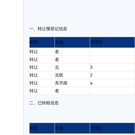
一、转让预登记信息
类型
市场
管理区
转让
老
转让
老
转让
北
3
转让
北联
2
转让
东升路
a
转让
老
二、已转租信息
类型
市场
管理区