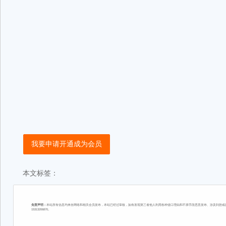
我要申请开通成为会员
本文标签：
免责声明：
本站所有信息均来自网络和相关会员发布，本站已经过审核，如有发现第三者他人利用各种借口理由和不择手段恶意发布、涉及到您或您
15313206870。