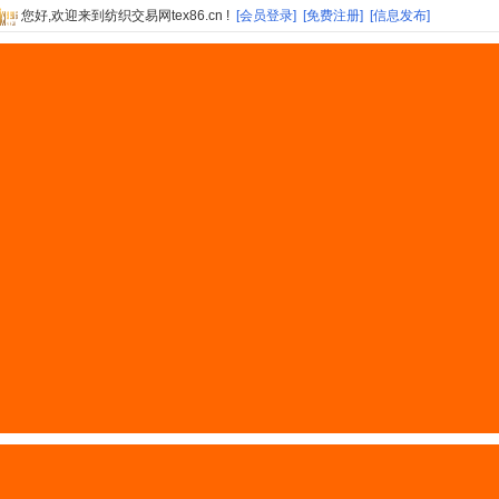
您好,欢迎来到纺织交易网tex86.cn !
[会员登录]
[免费注册]
[信息发布]