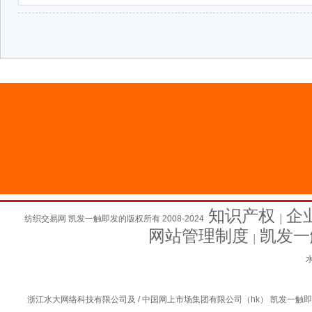
知识产权
企
纺织交易网 凯发一触即发的版权所有 2008-2024
│
网站管理制度
凯发一
│
水
浙江水大网络科技有限公司及 / 中国网上市场集团有限公司（hk） 凯发一触即发的