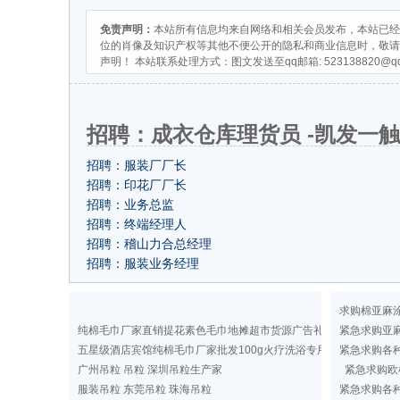
免责声明：
本站所有信息均来自网络和相关会员发布，本站已经
位的肖像及知识产权等其他不便公开的隐私和商业信息时，敬请
声明！ 本站联系处理方式：图文发送至qq邮箱:
523138820@q
招聘：成衣仓库理货员 -凯发一
招聘：服装厂厂长
招聘：印花厂厂长
招聘：业务总监
招聘：终端经理人
招聘：稽山力合总经理
招聘：服装业务经理
求购棉亚麻
纯棉毛巾厂家直销提花素色毛巾地摊超市货源广告礼品洗浴毛巾
紧急求购亚
五星级酒店宾馆纯棉毛巾厂家批发100g火疗洗浴专用纯色毛巾定做
紧急求购各
广州吊粒 吊粒 深圳吊粒生产家
紧急求购欧
服装吊粒 东莞吊粒 珠海吊粒
紧急求购各