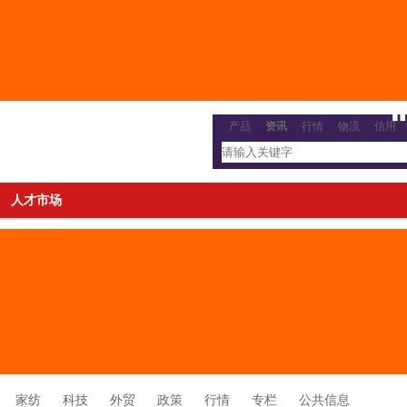
产品
资讯
行情
物流
信用
人才市场
家纺
科技
外贸
政策
行情
专栏
公共信息