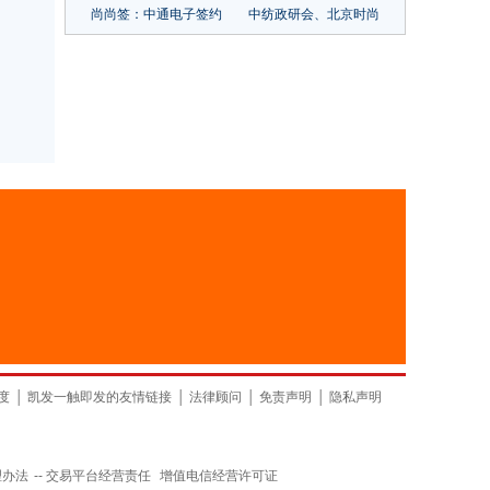
尚尚签：中通电子签约
中纺政研会、北京时尚
中台凯发一触即发的解
控股共同推动发展软实
决方案
力全面提升
山东
上海
度
│
凯发一触即发的友情链接
│
法律顾问
│
免责声明
│
隐私声明
理办法
--
交易平台经营责任
增值电信经营许可证