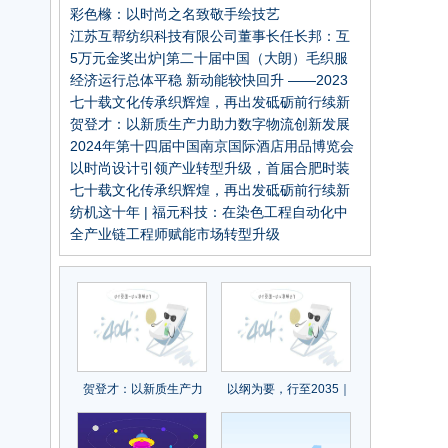
彩色橼：以时尚之名致敬手绘技艺
江苏互帮纺织科技有限公司董事长任长邦：互
帮互助，打造国产莱赛尔民族品牌
5万元金奖出炉|第二十届中国（大朗）毛织服
装设计大赛圆满结束
经济运行总体平稳 新动能较快回升 ——2023
年11月份制造业pmi分析
七十载文化传承织辉煌，再出发砥砺前行续新
章！中国纺织出版社成立70周年纪念大会召开
贺登才：以新质生产力助力数字物流创新发展
2024年第十四届中国南京国际酒店用品博览会
以时尚设计引领产业转型升级，首届合肥时装
周秀场回顾
七十载文化传承织辉煌，再出发砥砺前行续新
章！中国纺织出版社成立70周年纪念大会召开
纺机这十年 | 福元科技：在染色工程自动化中
建立优势
全产业链工程师赋能市场转型升级
贺登才：以新质生产力
以纲为要，行至2035｜
助力数字物流创新发展
揭秘现代化产业体系中
的“阳光基因”