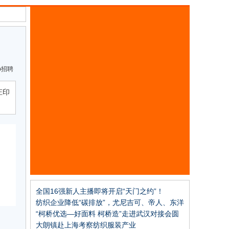
ip招聘
庄印
全国16强新人主播即将开启“天门之约”！
2023“天门杯”中国服装电商时尚主播大赛半决
纺织企业降低“碳排放”，尤尼吉可、帝人、东洋
赛圆满举行
纺等这些日本企业的经验可以借鉴
“柯桥优选—好面料 柯桥造”走进武汉对接会圆
满成功
大朗镇赴上海考察纺织服装产业