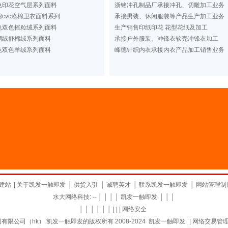
色印花空气层系列面料
浙铭冲孔制品厂承接冲孔、切雕加工业务
cvc涤棉卫衣面料系列
承接男装、休闲服装等产品生产加工业务
色双色摇粒绒系列面料
生产销售印纸印花 花型花纸及加工
瑚绒舒棉绒系列面料
承接户外服装、冲锋衣软壳冲锋衣加工
色双色羊绒系列面料
峰德针织内衣承接内衣产品加工销售业务
建站
|
关于凯发一触即发
│
供货入驻
│
诚聘英才
│
联系凯发一触即发
│
网站管理制
水大网络科技: -- │ │ │ │
凯发一触即发
│ │ │
│ │ │ │ │ │ | | |
网络安全
限公司（hk） 凯发一触即发的版权所有 2008-2024
凯发一触即发
|
网络交易管