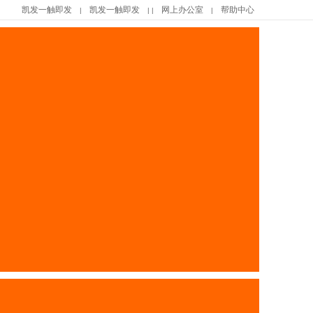
凯发一触即发
凯发一触即发
网上办公室
帮助中心
|
| |
|
|