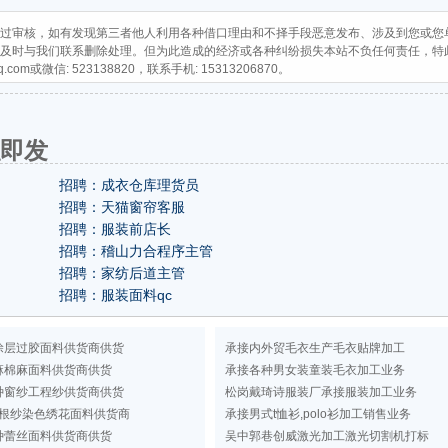
过审核，如有发现第三者他人利用各种借口理由和不择手段恶意发布、涉及到您或您
及时与我们联系删除处理。但为此造成的经济或各种纠纷损失本站不负任何责任，特
q.com
或微信: 523138820，联系手机: 15313206870。
触即发
招聘：成衣仓库理货员
招聘：天猫窗帘客服
招聘：服装前店长
招聘：稽山力合程序主管
招聘：家纺后道主管
招聘：服装面料qc
涂层过胶面料供货商供货
承接内外贸毛衣生产毛衣贴牌加工
麻棉麻面料供货商供货
承接各种男女装童装毛衣加工业务
种窗纱工程纱供货商供货
松岗戴琦诗服装厂承接服装加工业务
根纱染色绣花面料供货商
承接男式t恤衫,polo衫加工销售业务
种蕾丝面料供货商供货
吴中郭巷创威激光加工激光切割机打标