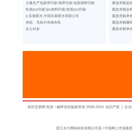
大量生产包装带印刷 绳带印刷 包装绳带印刷
紧急求购染
软质pvc印刷 tpu材料印刷 软质pvc印刷
紧急求购全棉
e,乐泰胶水,中国乐泰胶水有限公司
紧急求购单
有纺、无纺衬布接布机
紧急求购珊
女士衬衫
紧急求购单
纺织交易网 凯发一触即发的版权所有 2008-2024
知识产权
│
企业
浙江水大网络科技有限公司及 / 中国网上市场集团有