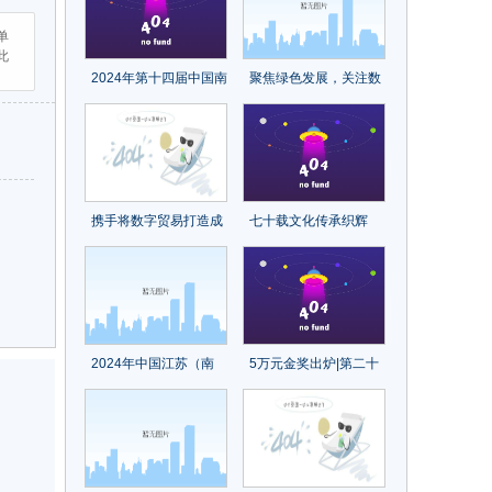
单
此
2024年第十四届中国南
聚焦绿色发展，关注数
京国际酒店用品博览会
字未来！2023国际纺联
年会在绍兴柯桥召开
携手将数字贸易打造成
七十载文化传承织辉
为共同发展的新引擎
煌，再出发砥砺前行续
——从数贸会看数字经
新章！中国纺织出版社
济发展新动能
成立70周年纪念大会召
开
2024年中国江苏（南
5万元金奖出炉|第二十
京）食品加工及包装展
届中国（大朗）毛织服
览会
装设计大赛圆满结束