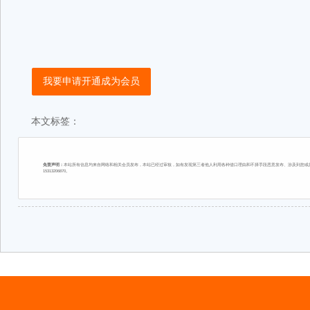
我要申请开通成为会员
本文标签：
免责声明：
本站所有信息均来自网络和相关会员发布，本站已经过审核，如有发现第三者他人利用各种借口理由和不择手段恶意发布、涉及到您或您
15313206870。