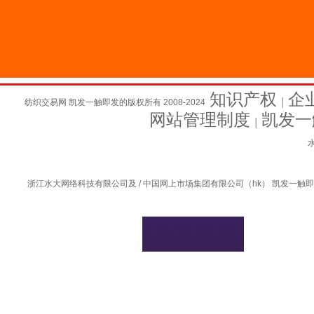
知识产权
企
纺织交易网 凯发一触即发的版权所有 2008-2024
│
网站管理制度
凯发一
│
水
浙江水大网络科技有限公司及 / 中国网上市场集团有限公司（hk） 凯发一触即发的