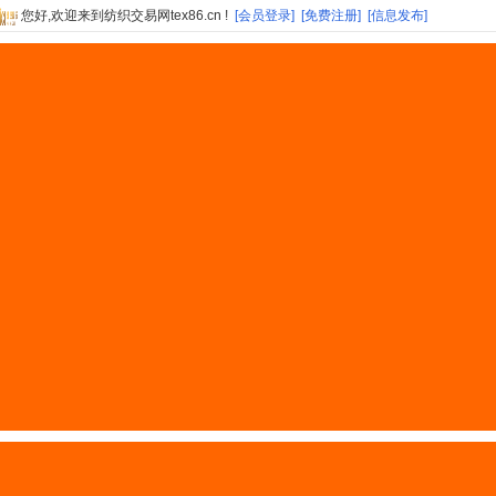
您好,欢迎来到纺织交易网tex86.cn !
[会员登录]
[免费注册]
[信息发布]