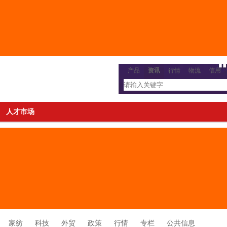
产品
资讯
行情
物流
信用
人才市场
家纺
科技
外贸
政策
行情
专栏
公共信息