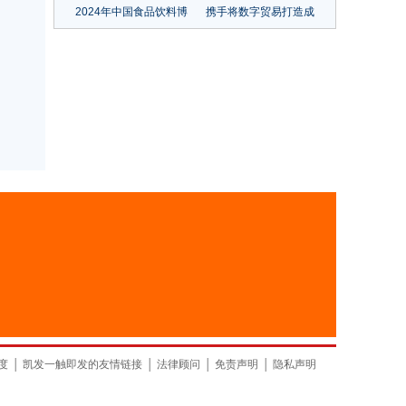
2024年中国食品饮料博
携手将数字贸易打造成
览会/南京食品饮料展览
为共同发展的新引擎
会
——从数贸会看数字经
济发展新动能
山东
上海
度
│
凯发一触即发的友情链接
│
法律顾问
│
免责声明
│
隐私声明