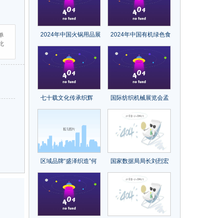
尔民族品牌
2024年中国火锅用品展
2024年中国有机绿色食
单
此
会/南京火锅食材展览会
品展览会/南京特色农产
品博览会
七十载文化传承织辉
国际纺织机械展览会孟
煌，再出发砥砺前行续
加拉国观众组织推介会
新章！中国纺织出版社
再获关注
成立70周年纪念大会召
开
区域品牌“盛泽织造”何
国家数据局局长刘烈宏
以快速崛起？
首论数据基础设施（附
全文）