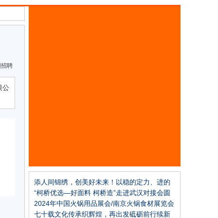
园招聘
限公
添人间锦绣，创美好未来！以稳的定力、进的
姿态推进纺织现代化产业体系建设，中国纺织
“柯桥优选—好面料 柯桥造”走进武汉对接会圆
工业联合会2023年年中工作会议召开
满成功
2024年中国火锅用品展会/南京火锅食材展览会
七十载文化传承织辉煌，再出发砥砺前行续新