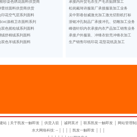
根纱染色绣花面料供货商
承接内外贸毛衣生产毛衣贴牌加工
种蕾丝面料供货商供货
松岗戴琦诗服装厂承接服装加工业务
色印花空气层系列面料
吴中郭巷创威激光加工激光切割机打标
cvc涤棉卫衣面料系列
浙铭冲孔制品厂承接冲孔、切雕加工业务
色双色摇粒绒系列面料
峰德针织内衣承接内衣产品加工销售业务
瑚绒舒棉绒系列面料
承接户外服装、冲锋衣软壳冲锋衣加工
色双色羊绒系列面料
生产销售印纸印花 花型花纸及加工
建站
|
关于凯发一触即发
│
供货入驻
│
诚聘英才
│
联系凯发一触即发
│
网站管理制
水大网络科技: -- │ │ │ │
凯发一触即发
│ │ │