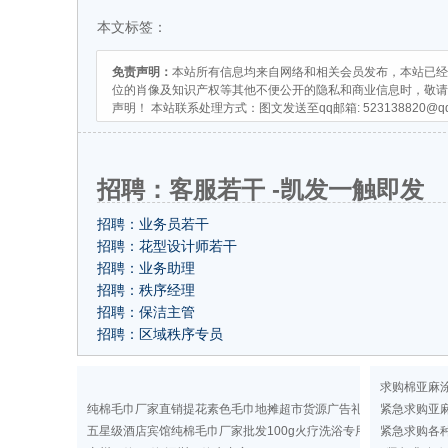
本文标签：
免责声明：
本站所有信息均来自网络和相关会员发布，本站已经
位的肖像及知识产权等其他不便公开的隐私和商业信息时，敬请
声明！ 本站联系处理方式：图文发送至qq邮箱:
523138820@q
招聘：客服若干 -凯发一触即发
招聘：业务员若干
招聘：花型设计师若干
招聘：业务助理
招聘：秩序经理
招聘：保洁主管
招聘：区域秩序专员
求购棉亚麻
纯棉毛巾厂家直销提花素色毛巾地摊超市货源广告礼品洗浴毛巾
紧急求购亚
五星级酒店宾馆纯棉毛巾厂家批发100g火疗洗浴专用纯色毛巾定做
紧急求购各