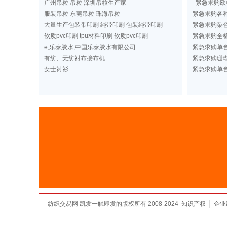
广州吊粒 吊粒 深圳吊粒生产家
紧急求购欧
服装吊粒 东莞吊粒 珠海吊粒
紧急求购各
大量生产包装带印刷 绳带印刷 包装绳带印刷
紧急求购染
软质pvc印刷 tpu材料印刷 软质pvc印刷
紧急求购全棉
e,乐泰胶水,中国乐泰胶水有限公司
紧急求购单
有纺、无纺衬布接布机
紧急求购珊
女士衬衫
紧急求购单
纺织交易网 凯发一触即发的版权所有 2008-2024
知识产权
│
企业