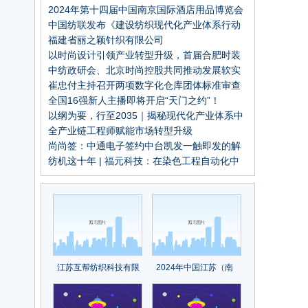
章！中国纺织出版社成立70周年纪念大会召开
2024年第十四届中国南京国际酒店用品博览会
中国纺联发布《建设纺织现代化产业体系行动
纲要》，推进七项重点行动！
福建省丽之颖针织有限公司
以时尚设计引领产业转型升级，首届合肥时装
周秀场回顾
中纺政研会、北京时尚控股共同推动发展软实
力全面提升
崔忠付主持召开两项数字化仓库团体标准审查
会
全国16强新人主播即将开启“天门之约”！
2023“天门杯”中国服装电商时尚主播大赛半决
以纲为要，行至2035｜揭秘现代化产业体系中
赛圆满举行
的“阳光基因”
全产业链工程师赋能市场转型升级
尚尚签：中通电子签约中台凯发一触即发的解
决方案
纺机这十年 | 福元科技：在染色工程自动化中
建立优势
江苏互帮纺织科技有限
2024年中国江苏（南
公司董事长任长邦：互
京）食品加工及包装展
帮互助，打造国产莱赛
览会