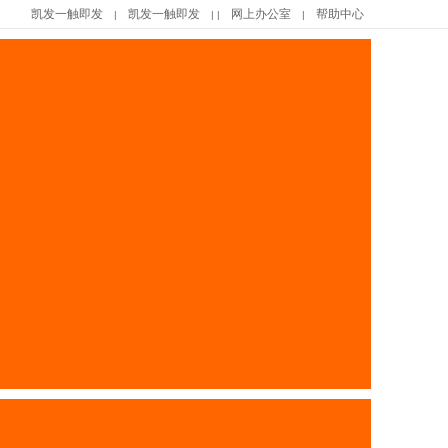
凯发一触即发
凯发一触即发
网上办公室
帮助中心
|
| |
|
|