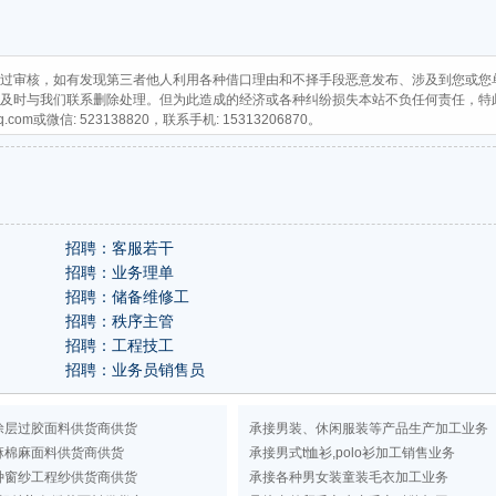
过审核，如有发现第三者他人利用各种借口理由和不择手段恶意发布、涉及到您或您
及时与我们联系删除处理。但为此造成的经济或各种纠纷损失本站不负任何责任，特
q.com
或微信: 523138820，联系手机: 15313206870。
招聘：客服若干
招聘：业务理单
招聘：储备维修工
​招聘：秩序主管
招聘：工程技工
招聘：业务员销售员
涂层过胶面料供货商供货
承接男装、休闲服装等产品生产加工业务
麻棉麻面料供货商供货
承接男式t恤衫,polo衫加工销售业务
种窗纱工程纱供货商供货
承接各种男女装童装毛衣加工业务