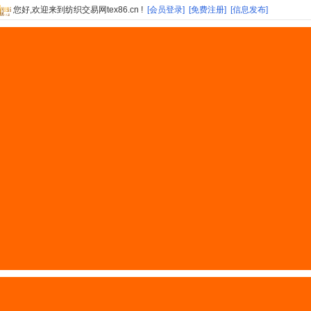
您好,欢迎来到纺织交易网tex86.cn !
[会员登录]
[免费注册]
[信息发布]