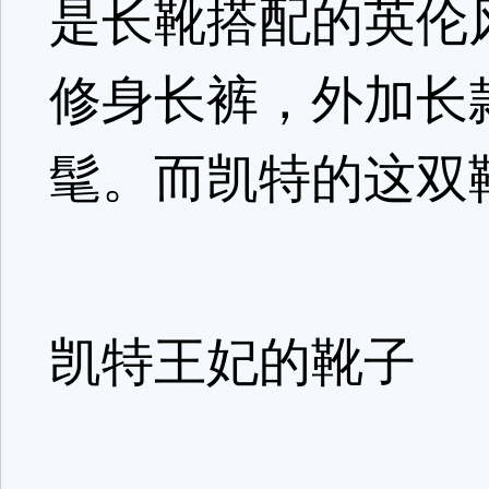
是长靴搭配的英伦
修身长裤，外加长
髦。而凯特的这双靴
凯特王妃的靴子