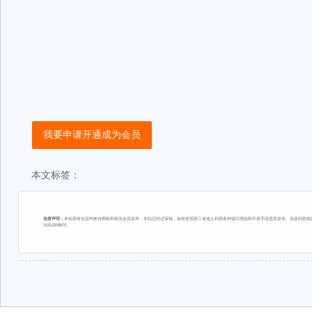
我要申请开通成为会员
本文标签：
免责声明：
本站所有信息均来自网络和相关会员发布，本站已经过审核，如有发现第三者他人利用各种借口理由和不择手段恶意发布、涉及到您或您
15313206870。