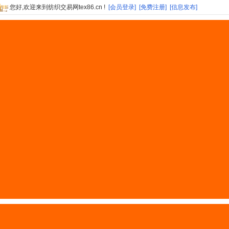
您好,欢迎来到纺织交易网tex86.cn !
[会员登录]
[免费注册]
[信息发布]