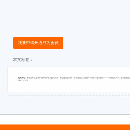
我要申请开通成为会员
本文标签：
免责声明：
本站所有信息均来自网络和相关会员发布，本站已经过审核，如有发现第三者他人利用各种借口理由和不择手段恶意发布、涉及到您或您
15313206870。