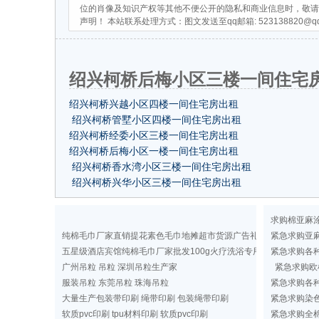
位的肖像及知识产权等其他不便公开的隐私和商业信息时，敬请
声明！ 本站联系处理方式：图文发送至qq邮箱:
523138820@q
绍兴柯桥后梅小区三楼一间住宅房
绍兴柯桥兴越小区四楼一间住宅房出租
绍兴柯桥管墅小区四楼一间住宅房出租
绍兴柯桥经委小区三楼一间住宅房出租
绍兴柯桥后梅小区一楼一间住宅房出租
绍兴柯桥香水湾小区三楼一间住宅房出租
绍兴柯桥兴华小区三楼一间住宅房出租
求购棉亚麻
纯棉毛巾厂家直销提花素色毛巾地摊超市货源广告礼品洗浴毛巾
紧急求购亚
五星级酒店宾馆纯棉毛巾厂家批发100g火疗洗浴专用纯色毛巾定做
紧急求购各
广州吊粒 吊粒 深圳吊粒生产家
紧急求购欧
服装吊粒 东莞吊粒 珠海吊粒
紧急求购各
大量生产包装带印刷 绳带印刷 包装绳带印刷
紧急求购染
软质pvc印刷 tpu材料印刷 软质pvc印刷
紧急求购全棉