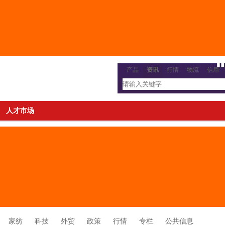
产品
资讯
行情
物流
信用
人才市场
家纺
科技
外贸
政策
行情
专栏
公共信息