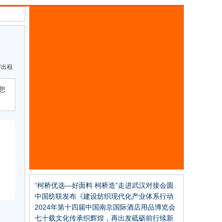
房出租
您
“柯桥优选—好面料 柯桥造”走进武汉对接会圆
满成功
中国纺联发布《建设纺织现代化产业体系行动
纲要》，推进七项重点行动！
2024年第十四届中国南京国际酒店用品博览会
七十载文化传承织辉煌，再出发砥砺前行续新