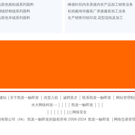
色双色摇粒绒系列面料
峰德针织内衣承接内衣产品加工销售业务
瑚绒舒棉绒系列面料
松岗戴琦诗服装厂承接服装加工业务
色双色羊绒系列面料
生产销售印纸印花 花型花纸及加工
建站
|
关于凯发一触即发
│
供货入驻
│
诚聘英才
│
联系凯发一触即发
│
网站管理制
水大网络科技: -- │ │ │ │
凯发一触即发
│ │ │
│ │ │ │ │ │ | | |
网络安全
限公司（hk） 凯发一触即发的版权所有 2008-2024
凯发一触即发
|
网络交易管