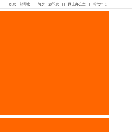
凯发一触即发
凯发一触即发
网上办公室
帮助中心
|
| |
|
|