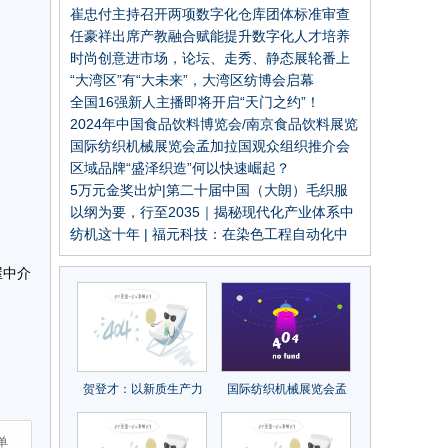
章！中国纺织出版社成立70周年纪念大会召开
崔忠付主持召开两项数字化仓库团体标准审查
会
任豪祥出席产教融合赋能提升数字化人才培养
。
高峰论坛
时尚创意进市场，论坛、走秀、静态展轮番上
演
“大湾区”有“大未来”，大湾区纺博会启幕
全国16强新人主播即将开启“天门之约”！
2023“天门杯”中国服装电商时尚主播大赛半决
2024年中国食品饮料博览会/南京食品饮料展览
赛圆满举行
会
国际纺织机械展览会孟加拉国观众组织推介会
再获关注
区域品牌“盛泽织造”何以快速崛起？
5万元金奖出炉|第二十届中国（大朗）毛织服
装设计大赛圆满结束
以纲为要，行至2035｜揭秘现代化产业体系中
的“阳光基因”
纺机这十年 | 福元科技：在染色工程自动化中
建立优势
屋中介
贺登才：以新质生产力
国际纺织机械展览会孟
助力数字物流创新发展
加拉国观众组织推介会
再获关注
单