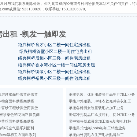
及时与我们联系删除处理。但为此造成的经济或各种纠纷损失本站不负任何责任，特
q.com
或微信: 523138820，联系手机: 15313206870。
出租 -凯发一触即发
绍兴柯桥育才小区二楼一间住宅房出租
绍兴柯桥管墅小区二楼一间住宅房出租
绍兴柯桥后梅小区三楼一间住宅房出租
绍兴柯桥香水湾小区一楼一间住宅房出租
绍兴柯桥绸缎小区二楼一间住宅房出租
绍兴柯桥裕民小区三楼一间住宅房出租
涂层过胶面料供货商供货
承接男装、休闲服装等产品生产加工业务
麻棉麻面料供货商供货
承接户外服装、冲锋衣软壳冲锋衣加工
种窗纱工程纱供货商供货
承接各种男女装童装毛衣加工业务
根纱染色绣花面料供货商
浙铭冲孔制品厂承接冲孔、切雕加工业务
种蕾丝面料供货商供货
吴中郭巷创威激光加工激光切割机打标
色印花空气层系列面料
承接男式t恤衫,polo衫加工销售业务
cvc涤棉卫衣面料系列
承接内外贸毛衣生产毛衣贴牌加工