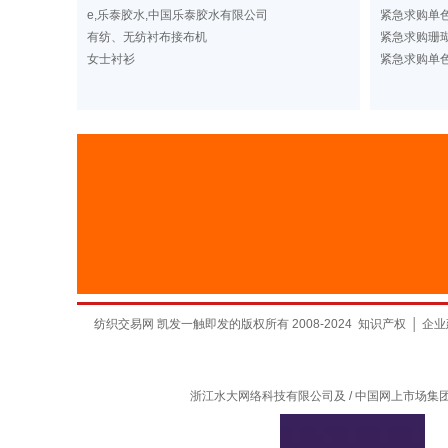
e,乐泰胶水,中国乐泰胶水有限公司
紧急求购单
有纺、无纺衬布接布机
紧急求购珊
女士衬衫
紧急求购单
纺织交易网 凯发一触即发的版权所有 2008-2024
知识产权
│
企业
浙江水大网络科技有限公司及 / 中国网上市场集团有