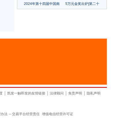
2024年第十四届中国南
5万元金奖出炉|第二十
京国际酒店用品博览会
届中国（大朗）毛织服
山东
装设计大赛圆满结束
上海
度
│
凯发一触即发的友情链接
│
法律顾问
│
免责声明
│
隐私声明
理办法
--
交易平台经营责任
增值电信经营许可证