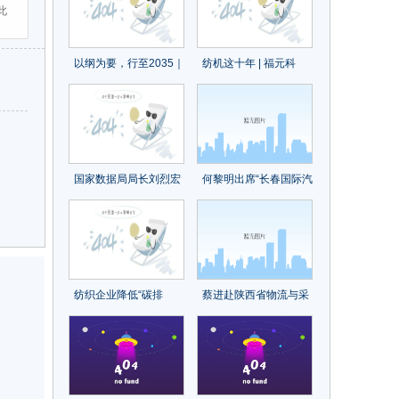
此
以纲为要，行至2035｜
纺机这十年 | 福元科
揭秘现代化产业体系中
技：在染色工程自动化
的“阳光基因”
中建立优势
国家数据局局长刘烈宏
何黎明出席“长春国际汽
首论数据基础设施（附
车城&一汽物流杯”第八
全文）
届全国大学生物流设计
大赛签约启动仪式
纺织企业降低“碳排
蔡进赴陕西省物流与采
放”，尤尼吉可、帝人、
购联合会调研交流
东洋纺等这些日本企业
的经验可以借鉴