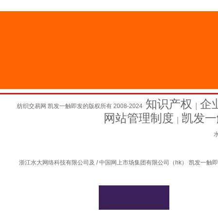
知识产权
企
纺织交易网 凯发一触即发的版权所有 2008-2024
│
网站管理制度
凯发一
│
水
浙江水大网络科技有限公司及 / 中国网上市场集团有限公司（hk） 凯发一触即发的