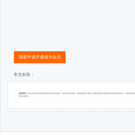
我要申请开通成为会员
本文标签：
免责声明：
本站所有信息均来自网络和相关会员发布，本站已经过审核，如有发现第三者他人利用各种借口理由和不择手段恶意发布、涉及到您或您
15313206870。