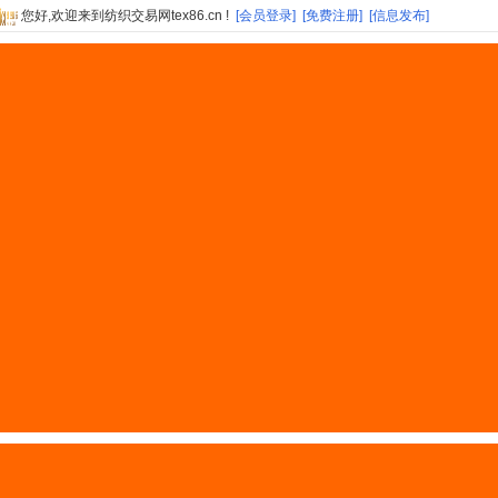
您好,欢迎来到纺织交易网tex86.cn !
[会员登录]
[免费注册]
[信息发布]