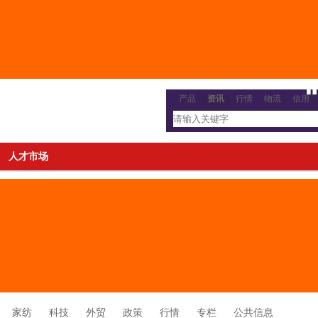
产品
资讯
行情
物流
信用
人才市场
家纺
科技
外贸
政策
行情
专栏
公共信息