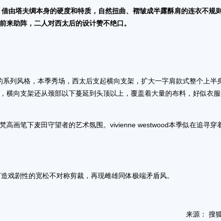
样，借由塔夫绸本身的硬度和特质，自然扭曲、褶皱成半露酥肩的连衣不规
前来助阵，二人对西太后的设计赞不绝口。
续怪诞有趣的系列风格，本季秀场，西太后支起横向支架，扩大一字肩款式整个上半
，横向支架还从颈部以下蔓延到头顶以上，覆盖着大量的布料，好似衣服
笔下麦田守望者的艺术氛围。vivienne westwood本季似在追寻穿
路上前行，打造戏剧性的宽松不对称剪裁，再现雌雄同体极端矛盾风。
来源： 搜