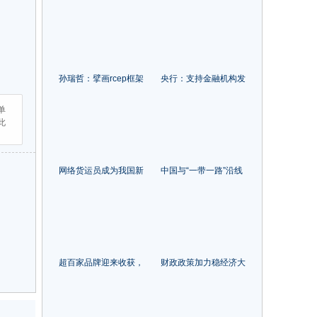
北京”！
创业万众创新 聚众智汇
众力发展市场主体壮大
经济新动能
孙瑞哲：擘画rcep框架
央行：支持金融机构发
下开放共赢的产业新图
放重点领域设备更新改
景
造贷款
单
此
网络货运员成为我国新
中国与“一带一路”沿线
职业工种
国家货物贸易额累计约
12万亿美元
超百家品牌迎来收获，
财政政策加力稳经济大
2022中国服装成长型品
盘 巩固经济回暖向稳趋
牌在常熟发布
势