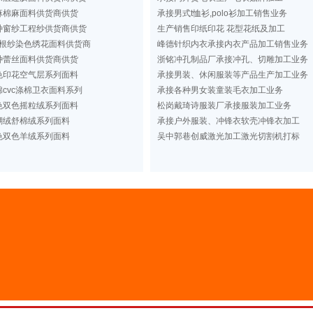
麻棉麻面料供货商供货
承接男式t恤衫,polo衫加工销售业务
种窗纱工程纱供货商供货
生产销售印纸印花 花型花纸及加工
根纱染色绣花面料供货商
峰德针织内衣承接内衣产品加工销售业务
种蕾丝面料供货商供货
浙铭冲孔制品厂承接冲孔、切雕加工业务
色印花空气层系列面料
承接男装、休闲服装等产品生产加工业务
cvc涤棉卫衣面料系列
承接各种男女装童装毛衣加工业务
色双色摇粒绒系列面料
松岗戴琦诗服装厂承接服装加工业务
瑚绒舒棉绒系列面料
承接户外服装、冲锋衣软壳冲锋衣加工
色双色羊绒系列面料
吴中郭巷创威激光加工激光切割机打标