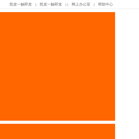
凯发一触即发
凯发一触即发
网上办公室
帮助中心
|
| |
|
|