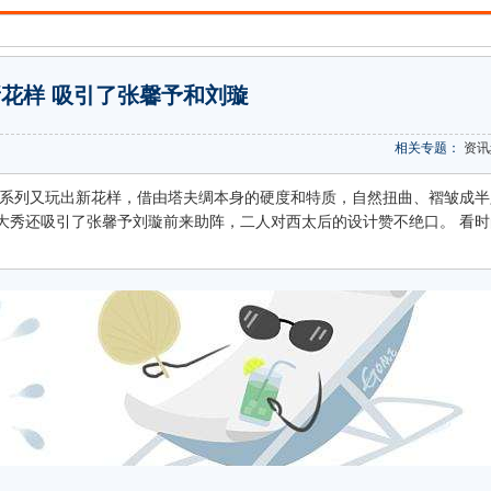
花样 吸引了张馨予和刘璇
相关专题：
资讯
夏系列又玩出新花样，借由塔夫绸本身的硬度和特质，自然扭曲、褶皱成半
大秀还吸引了张馨予刘璇前来助阵，二人对西太后的设计赞不绝口。 看时