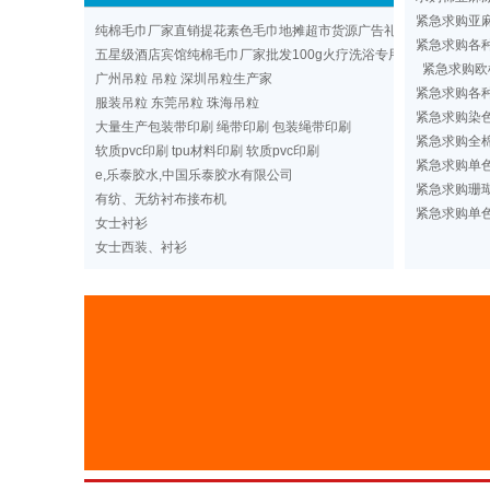
紧急求购亚
纯棉毛巾厂家直销提花素色毛巾地摊超市货源广告礼品洗浴毛巾
紧急求购各
五星级酒店宾馆纯棉毛巾厂家批发100g火疗洗浴专用纯色毛巾定做
紧急求购欧
广州吊粒 吊粒 深圳吊粒生产家
紧急求购各
服装吊粒 东莞吊粒 珠海吊粒
紧急求购染
大量生产包装带印刷 绳带印刷 包装绳带印刷
紧急求购全棉
软质pvc印刷 tpu材料印刷 软质pvc印刷
紧急求购单
e,乐泰胶水,中国乐泰胶水有限公司
紧急求购珊
有纺、无纺衬布接布机
紧急求购单
女士衬衫
女士西装、衬衫