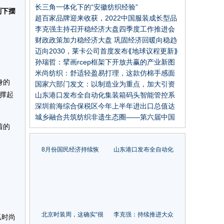
行业信心
长三角一体化下的“安徽纺织经验”
则下摆
超百家品牌迎来收获，2022中国服装成长型品
牌在常熟发布
李克强主持召开稳经济大盘四季度工作推进会
议 韩正出席
财政政策加力稳经济大盘 巩固经济回暖向稳趋
势
迈向2030，莱卡公司首度发布⟪地球议程更新⟫
孙瑞哲：擘画rcep框架下开放共赢的产业新图
景
米尚纺织：舒适轻盈易打理，这款仿棉手感面
身的
料你不能错过！
国家六部门发文：以制造业为重点，加大引资
撑起
力度
山东港口发布全自动化集装箱码头智能管控系
统
深圳前海综合保税区今年上半年进出口总值达
962.5亿元
城乡融合共筑纺织非遗生态圈——第六届中国
着的
纺织非遗大会即将召开
8月份国民经济持续恢
山东港口发布全自动化
复 主要指标总体改善
集装箱码头智能管控系
统
北京时装周，这确实“很
李克强：持续推进大众
狐时尚