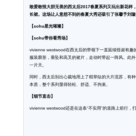
敢爱敢恨大胆无畏的西太后2017春夏系列又玩出新花
长裙。这场让人意想不到的春夏大秀还吸引了张馨予刘璇
【sohu星光璀璨】
【sohu带你看秀场】
vivienne westwood在西太后的带领下一直延
服装廓形，垂坠和高叉的裙片，走动时带起一阵风。此外
一片天。
同时，西太后别出心裁地用上了稻草似的大片流苏，有种梵高画
本质，整个系列显得轻松、舒适、不拘束。
【细节直击】
vivienne westwood还是在这条“不实用”的道