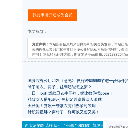
我要申请开通成为会员
本文标签：
免责声明：
本站所有信息均来自网络和相关会员发布，本站已经
位的肖像及知识产权等其他不便公开的隐私和商业信息时，敬请
声明！ 本站联系处理方式：图文发送至qq邮箱:
523138820@q
国务院办公厅印发《意见》 做好跨周期调节进一步稳外
除了睡衣、裙子，丝绸还能怎么穿？
一日一look 爆款卫衣牛仔裤，娜比教你摆pose！
精致女人搭配深v小黑裙足以赢爆众人眼球
天长腿！齐溪一袭紫衣亮相巴黎时装周
针织裙显胖？穿对了一样可以又瘦又美！
西太后的新花样 吸引了张馨予和刘璇 -凯发一触即发
求购棉亚麻