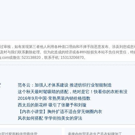
过审核，如有发现第三者他人利用各种借口理由和不择手段恶意发布、涉及到您或您
及时与我们联系删除处理。但为此造成的经济或各种纠纷损失本站不负任何责任，特
q.com
或微信: 523138820，联系手机: 15313206870。
贸
范冬云：加强人才体系建设 推进纺织行业智能制造
这个秋天最时髦吸睛的搭配，绝对是它！快看你的衣柜有没
有！
2016年9月中国·常熟男装内销价格指数
西太后的新花样 吸引了张馨予和刘璇
【内衣小讲堂】胸外扩适不适合穿无钢圈内衣
风衣如何搭配 学学街拍美女的穿法
涂层过胶面料供货商供货
承接内外贸毛衣生产毛衣贴牌加工