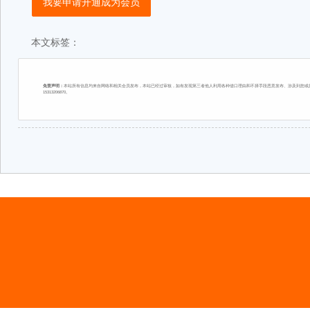
我要申请开通成为会员
本文标签：
免责声明：
本站所有信息均来自网络和相关会员发布，本站已经过审核，如有发现第三者他人利用各种借口理由和不择手段恶意发布、涉及到您或您
15313206870。