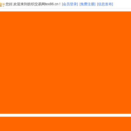
您好,欢迎来到纺织交易网tex86.cn !
[会员登录]
[免费注册]
[信息发布]