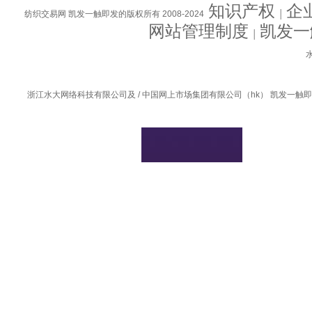
知识产权
企
纺织交易网 凯发一触即发的版权所有 2008-2024
│
网站管理制度
凯发一
│
水
浙江水大网络科技有限公司及 / 中国网上市场集团有限公司（hk） 凯发一触即发的