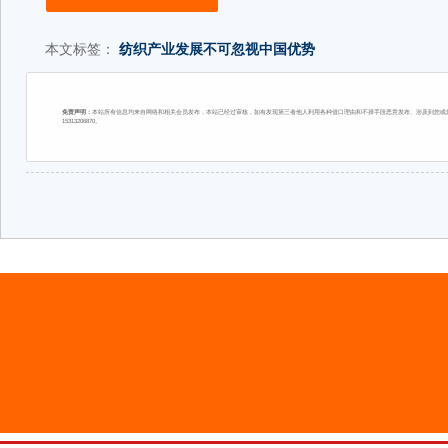
本文标签：
纺织产业发展不可忽视中国优势
免责声明：
本站所有信息均来自网络和相关会员发布，本站已经过审核，如有发现第三者他人利用各种借口理由和不择手段恶意发布、涉及到您或您
15313206870。