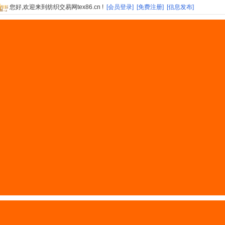
您好,欢迎来到纺织交易网tex86.cn !
[会员登录]
[免费注册]
[信息发布]