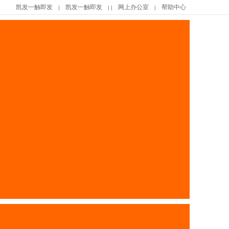
凯发一触即发
凯发一触即发
网上办公室
帮助中心
|
| |
|
|