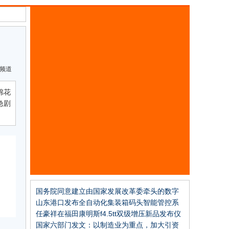
频道
棉花
急剧
国务院同意建立由国家发展改革委牵头的数字
经济发展部际联席会议制度
山东港口发布全自动化集装箱码头智能管控系
统
任豪祥在福田康明斯f4.5tt双级增压新品发布仪
式上的讲话
国家六部门发文：以制造业为重点，加大引资