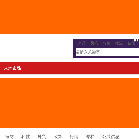
产品
资讯
行情
物流
信用
人才市场
家纺
科技
外贸
政策
行情
专栏
公共信息