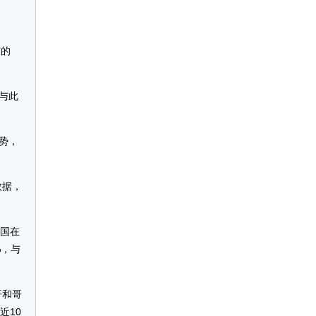
前的
与此
势，
数据，
中国在
%，与
哥和哥
近10