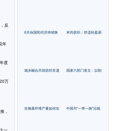
| 以原创之力，为品牌赋
谊国际集团为强军建功
能！访浙江捷信纺织科
立业
技有限公司总经理刘化
海
加，反
8月份国民经济持续恢
米尚纺织：舒适轻盈易
复 主要指标总体改善
打理，这款仿棉手感面
花年
料你不能错过！
年度
城乡融合共筑纺织非遗
国家六部门发文：以制
生态圈——第六届中国
造业为重点，加大引资
20万
纺织非遗大会即将召开
力度
生物基纤维产量如何实
中国与“一带一路”沿线
助推，
现年均增长20%，这场
国家货物贸易额累计约
在安徽蚌埠召开的论坛
12万亿美元
指出了方向
之一