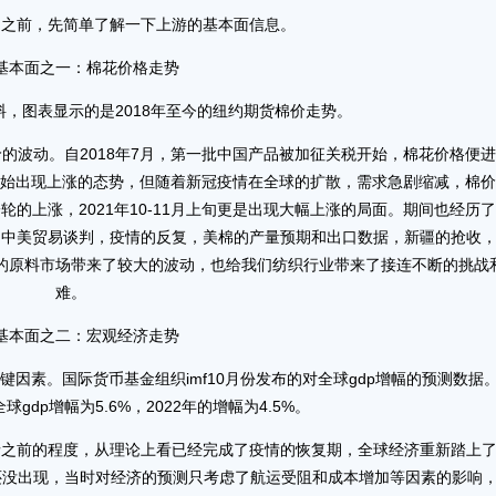
市场之前，先简单了解一下上游的基本面信息。
面之一：棉花价格走势
图表显示的是2018年至今的纽约期货棉价走势。
波动。自2018年7月，第一批中国产品被加征关税开始，棉花价格便
价开始出现上涨的态势，但随着新冠疫情在全球的扩散，需求急剧缩减，棉
轮的上涨，2021年10-11月上旬更是出现大幅上涨的局面。期间也经历
，中美贸易谈判，疫情的反复，美棉的产量预期和出口数据，新疆的抢收
的原料市场带来了较大的波动，也给我们纺织行业带来了接连不断的挑战
难。
面之二：宏观经济走势
素。国际货币基金组织imf10月份发布的对全球gdp增幅的预测数据
球gdp增幅为5.6%，2022年的增幅为4.5%。
前的程度，从理论上看已经完成了疫情的恢复期，全球经济重新踏上
还没出现，当时对经济的预测只考虑了航运受阻和成本增加等因素的影响