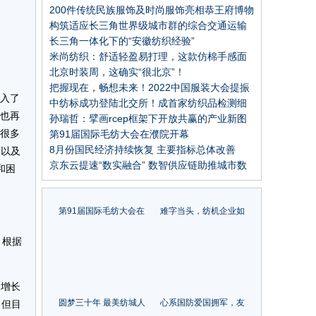
力度
200件传统民族服饰及时尚服饰亮相恭王府博物
馆，中华民族服饰艺术展览隆重开幕
构筑适应长三角世界级城市群的综合交通运输
体系
长三角一体化下的“安徽纺织经验”
米尚纺织：舒适轻盈易打理，这款仿棉手感面
料你不能错过！
北京时装周，这确实“很北京”！
把握现在，畅想未来！2022中国服装大会提振
进入了
行业信心
中纺标成功登陆北交所！成首家纺织品检测细
价也再
分领域上市公司
孙瑞哲：擘画rcep框架下开放共赢的产业新图
了很多
景
第91届国际毛纺大会在濮院开幕
8月份国民经济持续恢复 主要指标总体改善
，以及
京东云提速“数实融合” 数智供应链助推城市数
和困
字经济发展
第91届国际毛纺大会在
难字当头，纺机企业如
濮院开幕
何向光而行？ 中国纺机
协会理事会给出方向
。根据
了增长
圆梦三十年 最美纺城人
心系国防爱国拥军，友
，但目