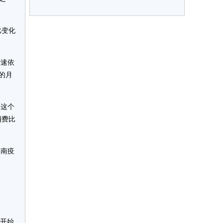
比变化
增速依
的月
，这个
消费比
越南疫
。
品开始