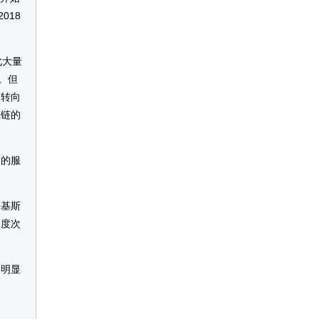
018
此大量
。但
，转向
应链的
国的服
巴基斯
印度次
，明显