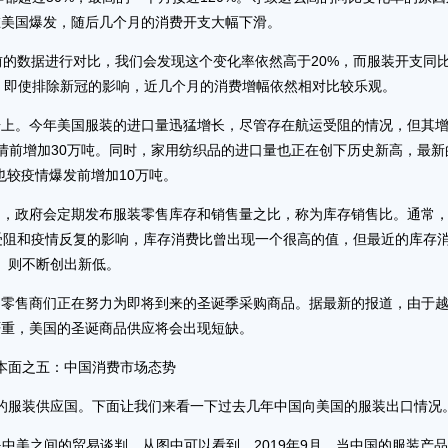
在美国爆发，随后几个月的消费开支大幅下滑。
的数据进行对比，我们会发现这个变化率依然高于20%，而服装开支同
以，即使排除新冠的影响，近几个月的消费增幅依然相对比较乐观。
。今年美国服装的进口量迅猛增长，尽管存在航运受阻的情况，但其
疫情前增加30万吨。同时，家用纺织品的进口量也正在创下历史新高，最新
也较疫情爆发前增加10万吨。
政府会定期发布服装零售库存和销售量之比，称为库存销售比。通常
运受阻和疫情反复的影响，库存消费比曾出现一个很高的值，但最近的库存
则不断创出新低。
售商们正在努力为即将到来的圣诞季采购商品。据最新的报道，由于
严重，美国的圣诞商品供应将会出现短缺。
之五：中国消费市场态势
服装供应国。下面让我们来看一下过去几年中国向美国的服装出口情况
美之间的贸易谈判，从图中可以看到，2019年9月，当中国的服装产