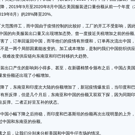
2019年9月至2020年8月中国占美国服装进口量份额从前一个年度（2
019年8月）的28%降至20%。
厂大范围停工，而中国由于疫情控制的比较好，工厂的开工不受影响，因
始，中国的向美服装出口量又出现增加态势。曾一度接近关税增加之前的份额
厉害了，订单回返回中国，而等他们的疫情有所缓和，订单再次流出中国
也不是一两个局部因素能改变的。加工成本增加，是制约我们中国纺织供
，很难改变供应链向东南亚和印巴转移的大趋势。
出口产生的影响则小得多。甚至，在新疆棉禁令颁布之后，中国占美
量发份额还出现了小幅增加。
了，东南亚和印度次大陆的份额增加了，新冠疫情爆发后，当印度和
有有所反弹，但是几个月后，东南亚和中国的份额又双双下探，因为同期
在反弹。二者正好呈互补的状态。
国小幅下降之后持稳，而印度和巴基斯坦的份额再次出现明显的上升
过中国和东南亚的份额。
之后，让我们分别来分析美国和中国牛仔市场的情况。