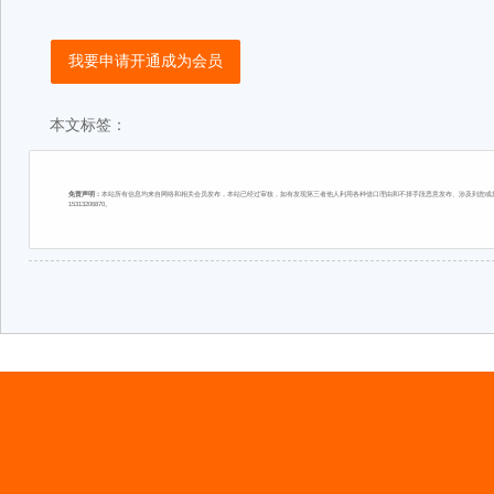
我要申请开通成为会员
本文标签：
免责声明：
本站所有信息均来自网络和相关会员发布，本站已经过审核，如有发现第三者他人利用各种借口理由和不择手段恶意发布、涉及到您或您
15313206870。