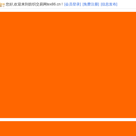
您好,欢迎来到纺织交易网tex86.cn !
[会员登录]
[免费注册]
[信息发布]